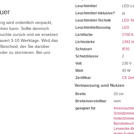
Leuchtmittel
LED-Le
uer
Leuchtmittel inklusive?
ja
Leuchtmittel-Technik
LED-Te
ng wird ordentlich verpackt,
Leuchtmittelfassung
LED
hen kann. Sollte dennoch
uchte zurück und wir ersetzen
Lichtfarbe
2700 K
dauert 3-10 Werktage. Wird das
Lichtstärke
1392 l
 Bescheid, der Sie darüber
Schutzart
IP20
oder zu stornieren. Bei uns
Schutzklasse
2
Volt
230 V
Watt
45 W
Zertifikat
CE Zert
Vermassung und Nutzen
Breite
20 cm
Breitenverstellbar
nein
geeignet für
Innenraumb
Schlafzimme
Hotelzimme
Bürobeleuc
Leseecke-B
Hotel-Suite