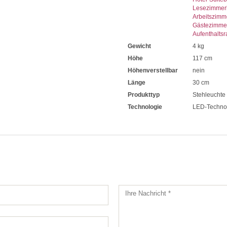
Lesezimmer
Arbeitszimm
Gästezimme
Aufenthalts
Gewicht
4 kg
Höhe
117 cm
Höhenverstellbar
nein
Länge
30 cm
Produkttyp
Stehleuchte
Technologie
LED-Techno