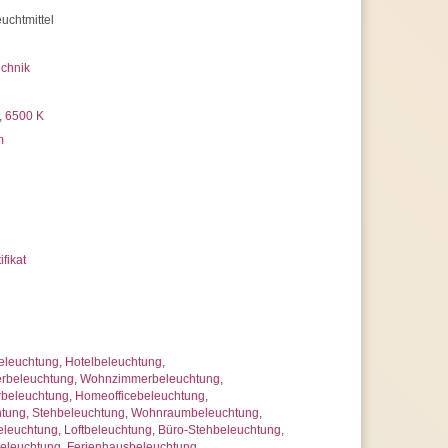
uchtmittel
chnik
,
6500 K
m
ifikat
eleuchtung
,
Hotelbeleuchtung
,
rbeleuchtung
,
Wohnzimmerbeleuchtung
,
rbeleuchtung
,
Homeofficebeleuchtung
,
htung
,
Stehbeleuchtung
,
Wohnraumbeleuchtung
,
eleuchtung
,
Loftbeleuchtung
,
Büro-Stehbeleuchtung
,
beleuchtung
,
Ferienhausbeleuchtung
,