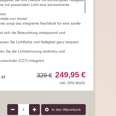
gleitet sie Ihre Lektüre mit komfortabler Helligkeit
sie mit passendem Licht eine konzentrierte
mmer
alls von Vorteil
 sorgt das integrierte Nachtlicht für eine sanfte
st sich die Beleuchtung zeitsparend und
ssen Sie Lichtfarbe und Helligkeit ganz bequem
ten Sie die Lichtstimmung stufenlos und
rwechsler (CCT) integriert
eiß und 6500 Kelvin Kaltweiß können Sie flexibel
249,95 €
329 €
 mit 2700 Kelvin wirkt am Abend besonders
, AT
inkl. 20% MwSt.
 eignet sich sehr gut für aufmerksame Tätigkeiten
ger und flacher Form gestaltet
Design eine moderne und zeitlose Ausstrahlung
leuchtung aus Metall, Glas, Kunststoff und
ein interessanter Lichteffekt
1
In den Warenkorb
eführt wirkt die Leuchte elegant und hochwertig