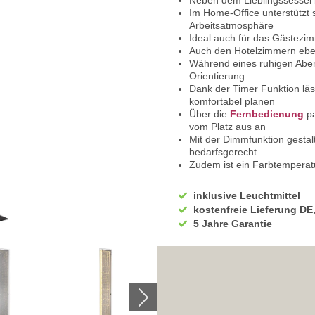
Neben dem Lieblingssessel be
Im Home-Office unterstützt 
Arbeitsatmosphäre
Ideal auch für das Gästezi
Auch den Hotelzimmern ebenf
Während eines ruhigen Abends
Orientierung
Dank der Timer Funktion läs
komfortabel planen
Über die
Fernbedienung
pa
vom Platz aus an
Mit der Dimmfunktion gestal
bedarfsgerecht
Zudem ist ein Farbtemperatu
Zwischen 2700 Kelvin Warmw
wählen
inklusive Leuchtmittel
Gerade das warmweiße Licht
kostenfreie Lieferung DE
behaglich
5 Jahre Garantie
Helles Licht mit 6500 Kelvin
Die Leuchte ist in rechtecki
Klare Linien verleihen dem 
Hergestellt ist diese Stehbe
Aluminium
Dank Spiegelfläche entsteht 
In Schwarz und in Klar ausg