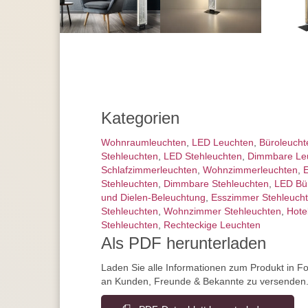
Kategorien
Wohnraum­leuchten
,
LED Leuchten
,
Büroleucht
Stehleuchten
,
LED Stehleuchten
,
Dimmbare Le
Schlafzimmer­leuchten
,
Wohnzimmer­leuchten
,
E
Stehleuchten
,
Dimmbare Stehleuchten
,
LED Bü
und Dielen-Beleuchtung
,
Esszimmer Stehleuch
Stehleuchten
,
Wohnzimmer Stehleuchten
,
Hote
Stehleuchten
,
Rechteckige Leuchten
Als PDF herunterladen
Laden Sie alle Informationen zum Produkt in F
an Kunden, Freunde & Bekannte zu versenden