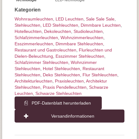
Technologie
LED-Technologie
Kategorien
Wohnraum­leuchten
,
LED Leuchten
,
Sale Sale Sale
,
Stehleuchten
,
LED Stehleuchten
,
Dimmbare Leuchten
,
Hotelleuchten
,
Dekoleuchten
,
Studioleuchten
,
Schlafzimmer­leuchten
,
Wohnzimmer­leuchten
,
Esszimmer­­leuchten
,
Dimmbare Stehleuchten
,
Restaurant und Gastroleuchten
,
Flurleuchten und
Dielen-Beleuchtung
,
Esszimmer Stehleuchten
,
Schlafzimmer Stehleuchten
,
Wohnzimmer
Stehleuchten
,
Hotel Stehleuchten
,
Restaurant
Stehleuchten
,
Deko Stehleuchten
,
Flur Stehleuchten
,
Architektur­leuchten
,
Praxisleuchten
,
Architektur
Stehleuchten
,
Praxis Pendelleuchten
,
Schwarze
Leuchten
,
Schwarze Stehleuchten
PDF-Datenblatt herunterladen
Versandinformationen