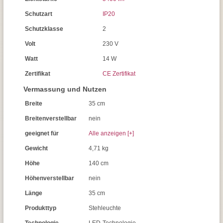
Schutzart
IP20
Schutzklasse
2
Volt
230 V
Watt
14 W
Zertifikat
CE Zertifikat
Vermassung und Nutzen
Breite
35 cm
Breitenverstellbar
nein
geeignet für
Alle anzeigen [+]
Gewicht
4,71 kg
Höhe
140 cm
Höhenverstellbar
nein
Länge
35 cm
Produkttyp
Stehleuchte