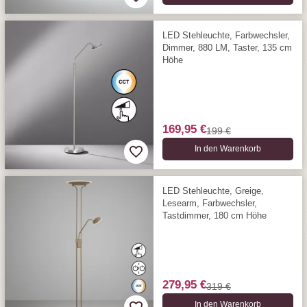
LED Stehleuchte, Farbwechsler,
Dimmer, 880 LM, Taster, 135 cm
Höhe
169,95 €
199 €
In den Warenkorb
LED Stehleuchte, Greige,
Lesearm, Farbwechsler,
Tastdimmer, 180 cm Höhe
279,95 €
319 €
In den Warenkorb