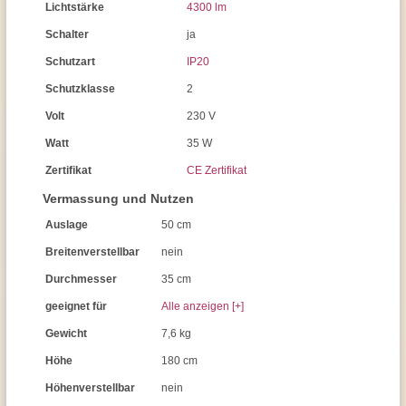
Lichtstärke
4300 lm
Schalter
ja
Schutzart
IP20
Schutzklasse
2
Volt
230 V
Watt
35 W
Zertifikat
CE Zertifikat
Vermassung und Nutzen
Auslage
50 cm
Breitenverstellbar
nein
Durchmesser
35 cm
geeignet für
Alle anzeigen [+]
Gewicht
7,6 kg
Höhe
180 cm
Höhenverstellbar
nein