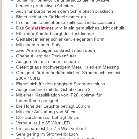
Somit im Home-Office unterstützt die innovative
Leuchte produktives Arbeiten
Auch für Büros neben dem Schreibtisch praktisch
Bietet sich auch für Hotelzimmer an
In einer Suite ein ebenso zeitloses Lichtaccessoire
Das
Schlafzimmer
wird in ein gemütliches Licht gehüllt
Für mehr Komfort sorgt der Tastdimmer
Gestaltet in einer schlanken, eleganten Form
Mit einem runden Fuß
Zwei Arme steigen senkrecht nach oben
Obenauf liegt der Deckenfluter
Ausgerüstet mit einem Lesearm
Gefertigt aus hochwertigem Metall in edlem Messing
Geeignet für den herkömmlichen Stromanschluss mit
230V / 50Hz
Eignet sich für den gängigen Stromanschluss
Ausgezeichnet mit der Schutzklasse 2
Mit einer Klassifikation von IP20, optimal für
Innenräume geeignet
Die Höhe der Leuchte beträgt 180 cm
Mit einer Ausladung von 50 cm
Der Durchmesser beträgt 35 cm
Verbaut ist 1 x 35 Watt LED
Im Lesearm ist 1 x 7,5 Watt verbaut
Sehr gering im Stromverbrauch