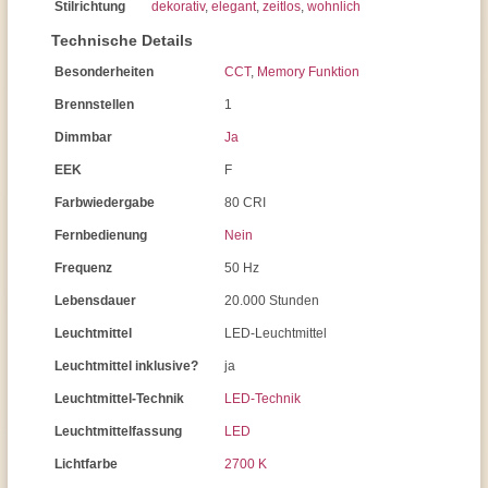
Stilrichtung
dekorativ
,
elegant
,
zeitlos
,
wohnlich
Technische Details
Besonderheiten
CCT
,
Memory Funktion
Brennstellen
1
Dimmbar
Ja
EEK
F
Farbwiedergabe
80 CRI
Fernbedienung
Nein
Frequenz
50 Hz
Lebensdauer
20.000 Stunden
Leuchtmittel
LED-Leuchtmittel
Leuchtmittel inklusive?
ja
Leuchtmittel-Technik
LED-Technik
Leuchtmittelfassung
LED
Lichtfarbe
2700 K