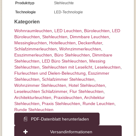
Produkttyp
Stehleuchte
Technologie
LED-Technologie
Kategorien
Wohnraum­leuchten
,
LED Leuchten
,
Büroleuchten
,
LED
Büroleuchten
,
Stehleuchten
,
Dimmbare Leuchten
,
Messingleuchten
,
Hotelleuchten
,
Deckenfluter
,
Schlafzimmer­leuchten
,
Wohnzimmer­leuchten
,
Esszimmer­­leuchten
,
Büro Stehleuchten
,
Dimmbare
Stehleuchten
,
LED Büro Stehleuchten
,
Messing
Stehleuchten
,
Stehleuchten mit Leselicht
,
Leseleuchten
,
Flurleuchten und Dielen-Beleuchtung
,
Esszimmer
Stehleuchten
,
Schlafzimmer Stehleuchten
,
Wohnzimmer Stehleuchten
,
Hotel Stehleuchten
,
Leseleuchten Schlafzimmer
,
Flur Stehleuchten
,
Architektur­leuchten
,
Praxisleuchten
,
Architektur
Stehleuchten
,
Praxis Stehleuchten
,
Runde Leuchten
,
Runde Stehleuchten
PDF-Datenblatt herunterladen
Versandinformationen