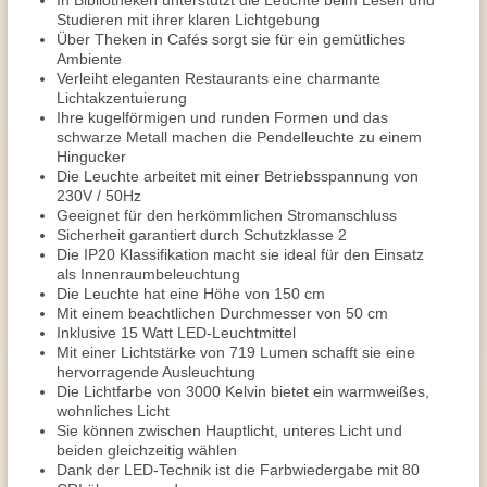
In Bibliotheken unterstützt die Leuchte beim Lesen und
Studieren mit ihrer klaren Lichtgebung
Über Theken in Cafés sorgt sie für ein gemütliches
Ambiente
Verleiht eleganten Restaurants eine charmante
Lichtakzentuierung
Ihre kugelförmigen und runden Formen und das
schwarze Metall machen die Pendelleuchte zu einem
Hingucker
Die Leuchte arbeitet mit einer Betriebsspannung von
230V / 50Hz
Geeignet für den herkömmlichen Stromanschluss
Sicherheit garantiert durch Schutzklasse 2
Die IP20 Klassifikation macht sie ideal für den Einsatz
als Innenraumbeleuchtung
Die Leuchte hat eine Höhe von 150 cm
Mit einem beachtlichen Durchmesser von 50 cm
Inklusive 15 Watt LED-Leuchtmittel
Mit einer Lichtstärke von 719 Lumen schafft sie eine
hervorragende Ausleuchtung
Die Lichtfarbe von 3000 Kelvin bietet ein warmweißes,
wohnliches Licht
Sie können zwischen Hauptlicht, unteres Licht und
beiden gleichzeitig wählen
Dank der LED-Technik ist die Farbwiedergabe mit 80