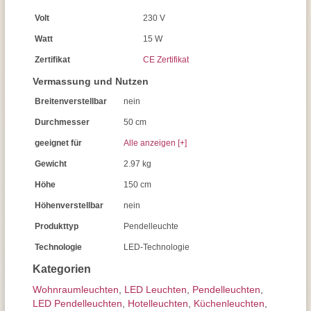
Volt
230 V
Watt
15 W
Zertifikat
CE Zertifikat
Vermassung und Nutzen
Breitenverstellbar
nein
Durchmesser
50 cm
geeignet für
Alle anzeigen [+]
Gewicht
2.97 kg
Höhe
150 cm
Höhenverstellbar
nein
Produkttyp
Pendelleuchte
Technologie
LED-Technologie
Kategorien
Wohnraum­leuchten
,
LED Leuchten
,
Pendel­leuchten
,
LED Pendelleuchten
,
Hotelleuchten
,
Küchenleuchten
,