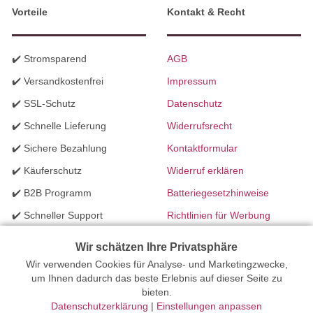
Vorteile
Kontakt & Recht
✔️ Stromsparend
AGB
✔️ Versandkostenfrei
Impressum
✔️ SSL-Schutz
Datenschutz
✔️ Schnelle Lieferung
Widerrufsrecht
✔️ Sichere Bezahlung
Kontaktformular
✔️ Käuferschutz
Widerruf erklären
✔️ B2B Programm
Batteriegesetzhinweise
✔️ Schneller Support
Richtlinien für Werbung
✔️ Mengenrabatte
Wir schätzen Ihre Privatsphäre
Wir verwenden Cookies für Analyse- und Marketingzwecke,
Ihr Onlinefachhandel für Beleuchtung seit 2012 | Erstellt mit
um Ihnen dadurch das beste Erlebnis auf dieser Seite zu
bieten.
peleides.io
Datenschutzerklärung
|
Einstellungen anpassen