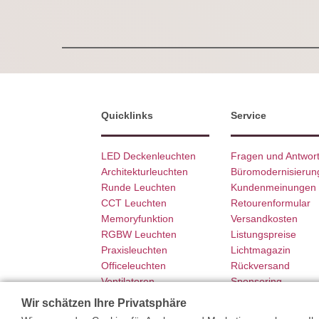
Quicklinks
Service
LED Deckenleuchten
Fragen und Antwor
Architekturleuchten
Büromodernisierun
Runde Leuchten
Kundenmeinungen
CCT Leuchten
Retourenformular
Memoryfunktion
Versandkosten
RGBW Leuchten
Listungspreise
Praxisleuchten
Lichtmagazin
Officeleuchten
Rückversand
Ventilatoren
Sponsoring
SCHÖNER WOHNEN
Garantie
Wir schätzen Ihre Privatsphäre