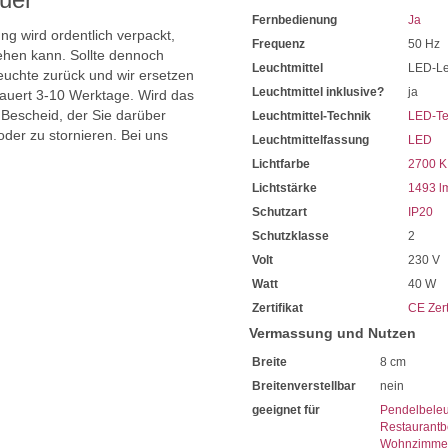
Bei Fragen, kontaktieren Sie
Fernbedienung
Ja
Erkundigen Sie sich bei höh
ng wird ordentlich verpackt,
Wir freuen uns auf Ihre Anf
Frequenz
50 Hz
hen kann. Sollte dennoch
Leuchtmittel
LED-Le
uchte zurück und wir ersetzen
Leuchtmittel inklusive?
ja
dauert 3-10 Werktage. Wird das
 Bescheid, der Sie darüber
Leuchtmittel-Technik
LED-Te
oder zu stornieren. Bei uns
Leuchtmittelfassung
LED
Lichtfarbe
2700 K
Lichtstärke
1493 l
Schutzart
IP20
Schutzklasse
2
Volt
230 V
Watt
40 W
Zertifikat
CE Zert
Vermassung und Nutzen
Breite
8 cm
Breitenverstellbar
nein
geeignet für
Pendelbele
Restaurantb
Wohnzimmer