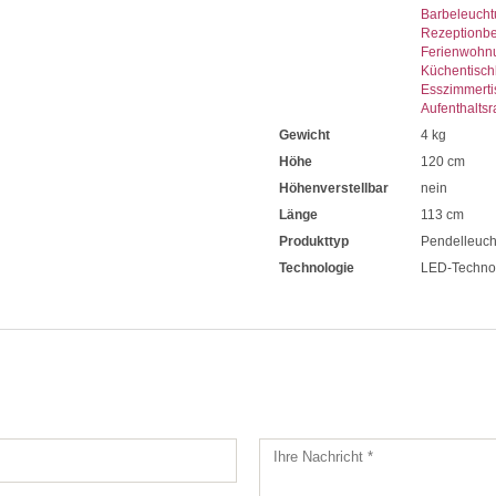
Barbeleuch
Rezeptionb
Ferienwohn
Küchentisch
Esszimmerti
Aufenthalts
Gewicht
4 kg
Höhe
120 cm
Höhenverstellbar
nein
Länge
113 cm
Produkttyp
Pendelleuch
Technologie
LED-Techno