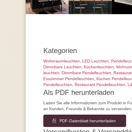
Kategorien
Wohnraum­leuchten
,
LED Leuchten
,
Pendel­leu
Dimmbare Leuchten
,
Küchenleuchten
,
Wohnzim
leuchten
,
Dimmbare Pendelleuchten
,
Restauran
Esszimmer Pendelleuchten
,
Küchen Pendelleu
Pendelleuchten
,
Restaurant Pendelleuchten
,
Lä
Als PDF herunterladen
Laden Sie alle Informationen zum Produkt in F
an Kunden, Freunde & Bekannte zu versenden
PDF-Datenblatt herunterladen
Versandkosten & Versandda