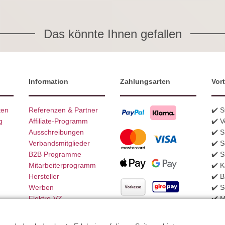
Das könnte Ihnen gefallen
Information
Zahlungsarten
Vort
ten
Referenzen & Partner
✔️ 
g
Affiliate-Programm
✔️ V
Ausschreibungen
✔️ 
Verbandsmitglieder
✔️ S
B2B Programme
✔️ S
Mitarbeiterprogramm
✔️ K
Hersteller
✔️ 
Werben
✔️ S
Elektro-VZ
✔️ 
Weitere Zahlungsarten