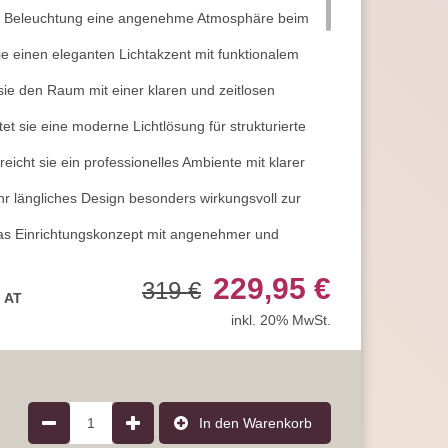
ie Beleuchtung eine angenehme Atmosphäre beim
ie einen eleganten Lichtakzent mit funktionalem
ie den Raum mit einer klaren und zeitlosen
et sie eine moderne Lichtlösung für strukturierte
icht sie ein professionelles Ambiente mit klarer
r längliches Design besonders wirkungsvoll zur
das Einrichtungskonzept mit angenehmer und
sich das Licht passend zur Tageszeit und Stimmung
229,95 €
319 €
, AT
leuchte mit einem Farbtemperaturwechsler (CCT) für
inkl. 20% MwSt.
h Bedarf
hen 2700 Kelvin Warmweiß bis 6500 Kelvin Kaltweiß
rragend für entspannte Abendstunden und eine
Tätigkeiten, bei denen Klarheit und Aufmerksamkeit
1
In den Warenkorb