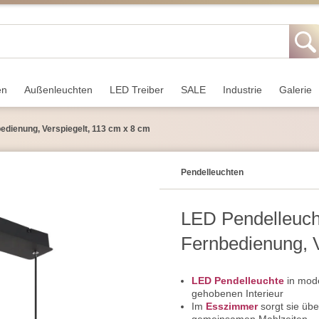
en
Außen­leuchten
LED Treiber
SALE
Industrie
Galerie
edienung, Verspiegelt, 113 cm x 8 cm
Pendel­leuchten
LED Pendelleuch
Fernbedienung, V
LED Pendelleuchte
in mode
gehobenen Interieur
Im
Esszimmer
sorgt sie übe