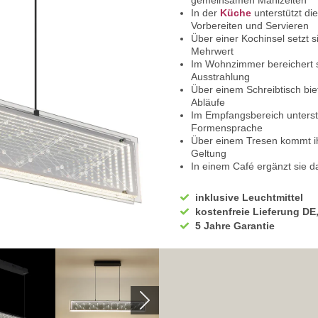
gemeinsamen Mahlzeiten
In der
Küche
unterstützt d
Vorbereiten und Servieren
Über einer Kochinsel setzt s
Mehrwert
Im Wohnzimmer bereichert s
Ausstrahlung
Über einem Schreibtisch biet
Abläufe
Im Empfangsbereich unterstre
Formensprache
Über einem Tresen kommt ih
Geltung
In einem Café ergänzt sie 
regulierbarer Beleuchtung
In einem
Restaurant
lässt 
inklusive Leuchtmittel
abstimmen
kostenfreie Lieferung DE
Ausgestattet ist die Pendel
5 Jahre Garantie
eine variable Lichtfarbe nac
Sie können stufenlos zwisc
variieren
Warmweiß eignet sich hervo
wohnliche Stimmung
Kaltweiß empfiehlt sich für 
gefragt sind