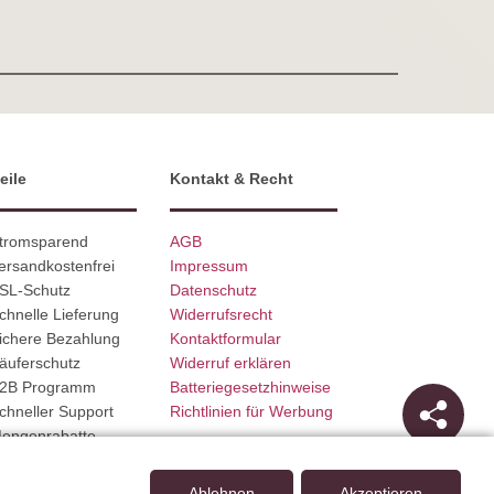
eile
Kontakt & Recht
Stromsparend
AGB
ersandkostenfrei
Impressum
SSL-Schutz
Datenschutz
chnelle Lieferung
Widerrufsrecht
ichere Bezahlung
Kontaktformular
äuferschutz
Widerruf erklären
B2B Programm
Batteriegesetzhinweise
chneller Support
Richtlinien für Werbung
Mengenrabatte
Ablehnen
Akzeptieren