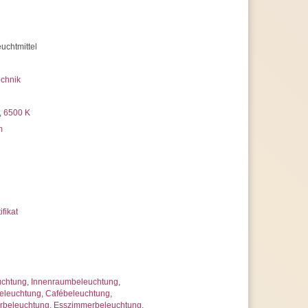
 uns jederzeit
erer Artikelanzahl nach Mengenrabatten
ragen
uchtmittel
chnik
,
6500 K
m
ifikat
uchtung
,
Innenraumbeleuchtung
,
eleuchtung
,
Cafébeleuchtung
,
beleuchtung
,
Esszimmerbeleuchtung
,