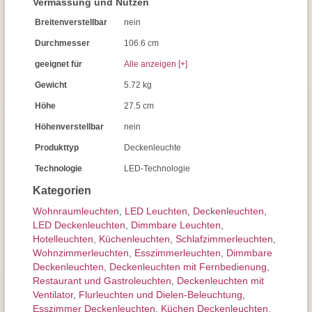
Vermassung und Nutzen
Breitenverstellbar
nein
Durchmesser
106.6 cm
geeignet für
Alle anzeigen [+]
Gewicht
5.72 kg
Höhe
27.5 cm
Höhenverstellbar
nein
Produkttyp
Deckenleuchte
Technologie
LED-Technologie
Kategorien
Wohnraum­leuchten
,
LED Leuchten
,
Decken­leuchten
,
LED Deckenleuchten
,
Dimmbare Leuchten
,
Hotelleuchten
,
Küchenleuchten
,
Schlafzimmer­leuchten
,
Wohnzimmer­leuchten
,
Esszimmer­­leuchten
,
Dimmbare
Deckenleuchten
,
Deckenleuchten mit Fernbedienung
,
Restaurant und Gastroleuchten
,
Deckenleuchten mit
Ventilator
,
Flurleuchten und Dielen-Beleuchtung
,
Esszimmer Deckenleuchten
,
Küchen Deckenleuchten
,