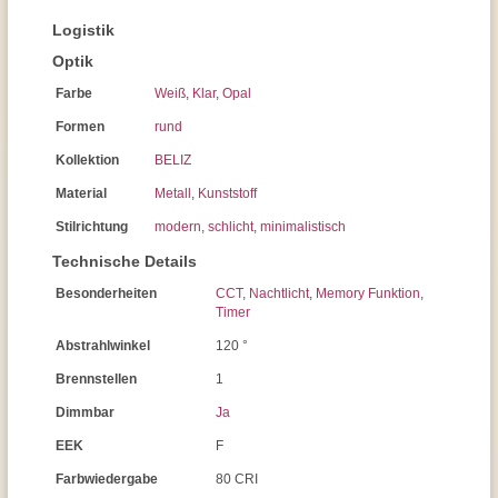
Logistik
Optik
Farbe
Weiß
,
Klar
,
Opal
Formen
rund
Kollektion
BELIZ
Material
Metall
,
Kunststoff
Stilrichtung
modern
,
schlicht
,
minimalistisch
Technische Details
Besonderheiten
CCT
,
Nachtlicht
,
Memory Funktion
,
Timer
Abstrahlwinkel
120 °
Brennstellen
1
Dimmbar
Ja
EEK
F
Farbwiedergabe
80 CRI