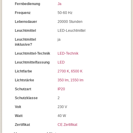
Fernbedienung
Ja
Frequenz
50-60 Hz
Lebensdauer
20000 Stunden
Leuchtmittel
LED-Leuchtmittel
Leuchtmittel
ja
inklusive?
Leuchtmittel-Technik
LED-Technik
Leuchtmittelfassung
LED
Lichtfarbe
2700 K
,
6500 K
Lichtstärke
350 lm
,
1550 lm
Schutzart
IP20
Schutzklasse
2
Volt
230 V
Watt
40 W
Zertifikat
CE Zertifikat