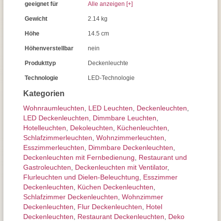
geeignet für
Alle anzeigen [+]
Gewicht
2.14 kg
Höhe
14.5 cm
Höhenverstellbar
nein
Produkttyp
Deckenleuchte
Technologie
LED-Technologie
Kategorien
Wohnraum­leuchten
,
LED Leuchten
,
Decken­leuchten
,
LED Deckenleuchten
,
Dimmbare Leuchten
,
Hotelleuchten
,
Dekoleuchten
,
Küchenleuchten
,
Schlafzimmer­leuchten
,
Wohnzimmer­leuchten
,
Esszimmer­­leuchten
,
Dimmbare Deckenleuchten
,
Deckenleuchten mit Fernbedienung
,
Restaurant und
Gastroleuchten
,
Deckenleuchten mit Ventilator
,
Flurleuchten und Dielen-Beleuchtung
,
Esszimmer
Deckenleuchten
,
Küchen Deckenleuchten
,
Schlafzimmer Deckenleuchten
,
Wohnzimmer
Deckenleuchten
,
Flur Deckenleuchten
,
Hotel
Deckenleuchten
,
Restaurant Deckenleuchten
,
Deko