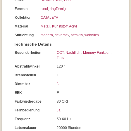
Farbe
Schwarz
,
Klar
,
Opal
Formen
rund
,
ringförmig
Kollektion
CATALEYA
Material
Metall
,
Kunststoff
,
Acryl
Stilrichtung
modern
,
dekorativ
,
attraktiv
,
wohnlich
Technische Details
Besonderheiten
CCT
,
Nachtlicht
,
Memory Funktion
,
Timer
Abstrahlwinkel
120 °
Brennstellen
1
Dimmbar
Ja
EEK
F
Farbwiedergabe
80 CRI
Fernbedienung
Ja
Frequenz
50-60 Hz
Lebensdauer
20000 Stunden