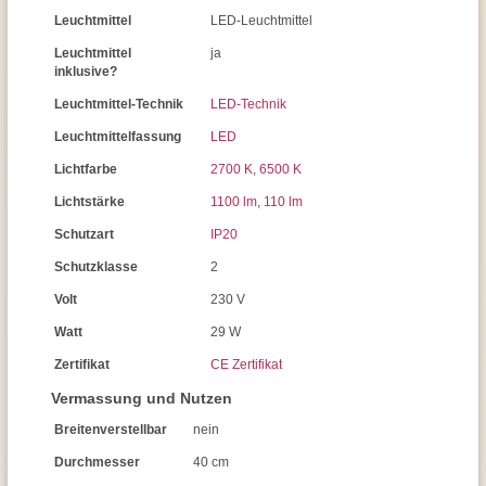
Leuchtmittel
LED-Leuchtmittel
Leuchtmittel
ja
inklusive?
Leuchtmittel-Technik
LED-Technik
Leuchtmittelfassung
LED
Lichtfarbe
2700 K
,
6500 K
Lichtstärke
1100 lm
,
110 lm
Schutzart
IP20
Schutzklasse
2
Volt
230 V
Watt
29 W
Zertifikat
CE Zertifikat
Vermassung und Nutzen
Breitenverstellbar
nein
Durchmesser
40 cm