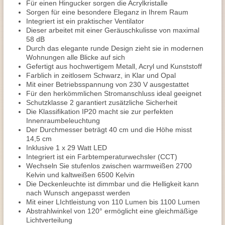
Für einen Hingucker sorgen die Acrylkristalle
Sorgen für eine besondere Eleganz in Ihrem Raum
Integriert ist ein praktischer Ventilator
Dieser arbeitet mit einer Geräuschkulisse von maximal
58 dB
Durch das elegante runde Design zieht sie in modernen
Wohnungen alle Blicke auf sich
Gefertigt aus hochwertigem Metall, Acryl und Kunststoff
Farblich in zeitlosem Schwarz, in Klar und Opal
Mit einer Betriebsspannung von 230 V ausgestattet
Für den herkömmlichen Stromanschluss ideal geeignet
Schutzklasse 2 garantiert zusätzliche Sicherheit
Die Klassifikation IP20 macht sie zur perfekten
Innenraumbeleuchtung
Der Durchmesser beträgt 40 cm und die Höhe misst
14,5 cm
Inklusive 1 x 29 Watt LED
Integriert ist ein Farbtemperaturwechsler (CCT)
Wechseln Sie stufenlos zwischen warmweißen 2700
Kelvin und kaltweißen 6500 Kelvin
Die Deckenleuchte ist dimmbar und die Helligkeit kann
nach Wunsch angepasst werden
Mit einer LIchtleistung von 110 Lumen bis 1100 Lumen
Abstrahlwinkel von 120° ermöglicht eine gleichmäßige
Lichtverteilung