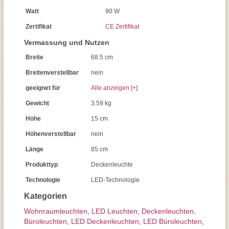
Watt
90 W
Zertifikat
CE Zertifikat
Vermassung und Nutzen
Breite
68.5 cm
Breitenverstellbar
nein
geeignet für
Alle anzeigen [+]
Gewicht
3.59 kg
Höhe
15 cm
Höhenverstellbar
nein
Länge
85 cm
Produkttyp
Deckenleuchte
Technologie
LED-Technologie
Kategorien
Wohnraum­leuchten
,
LED Leuchten
,
Decken­leuchten
,
Büroleuchten
,
LED Deckenleuchten
,
LED Büroleuchten
,