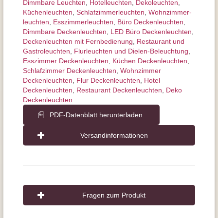
Dimmbare Leuchten
,
Hotelleuchten
,
Dekoleuchten
,
Küchenleuchten
,
Schlafzimmer­leuchten
,
Wohnzimmer­
leuchten
,
Esszimmer­­leuchten
,
Büro Deckenleuchten
,
Dimmbare Deckenleuchten
,
LED Büro Deckenleuchten
,
Deckenleuchten mit Fernbedienung
,
Restaurant und
Gastroleuchten
,
Flurleuchten und Dielen-Beleuchtung
,
Esszimmer Deckenleuchten
,
Küchen Deckenleuchten
,
Schlafzimmer Deckenleuchten
,
Wohnzimmer
Deckenleuchten
,
Flur Deckenleuchten
,
Hotel
Deckenleuchten
,
Restaurant Deckenleuchten
,
Deko
Deckenleuchten
PDF-Datenblatt herunterladen
Versandinformationen
Fragen zum Produkt