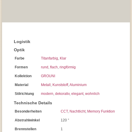
Logistik
Optik
Farbe
Titanfarbig
,
Klar
Formen
rund
,
flach
,
ringförmig
Kollektion
GROUNI
Material
Metall
,
Kunststoff
,
Aluminium
Stilrichtung
modern
,
dekorativ
,
elegant
,
wohnlich
Technische Details
Besonderheiten
CCT
,
Nachtlicht
,
Memory Funktion
Abstrahlwinkel
120 °
Brennstellen
1