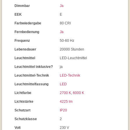
Dimmbar
Ja
EEK
E
Farbwiedergabe
80 CRI
Fernbedienung
Ja
Frequenz
50-60 Hz
Lebensdauer
20000 Stunden
Leuchtmittel
LED-Leuchtmittel
Leuchtmittel inklusive?
ja
Leuchtmittel-Technik
LED-Technik
Leuchtmittelfassung
LED
Lichtfarbe
2700 K
,
6000 K
Lichtstärke
4225 lm
Schutzart
IP20
Schutzklasse
2
Volt
230 V