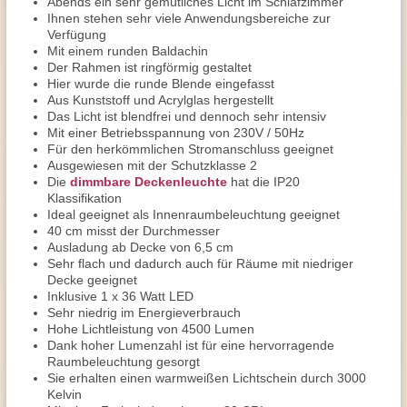
Abends ein sehr gemütliches Licht im Schlafzimmer
Ihnen stehen sehr viele Anwendungsbereiche zur
Verfügung
Mit einem runden Baldachin
Der Rahmen ist ringförmig gestaltet
Hier wurde die runde Blende eingefasst
Aus Kunststoff und Acrylglas hergestellt
Das Licht ist blendfrei und dennoch sehr intensiv
Mit einer Betriebsspannung von 230V / 50Hz
Für den herkömmlichen Stromanschluss geeignet
Ausgewiesen mit der Schutzklasse 2
Die
dimmbare Deckenleuchte
hat die IP20
Klassifikation
Ideal geeignet als Innenraumbeleuchtung geeignet
40 cm misst der Durchmesser
Ausladung ab Decke von 6,5 cm
Sehr flach und dadurch auch für Räume mit niedriger
Decke geeignet
Inklusive 1 x 36 Watt LED
Sehr niedrig im Energieverbrauch
Hohe Lichtleistung von 4500 Lumen
Dank hoher Lumenzahl ist für eine hervorragende
Raumbeleuchtung gesorgt
Sie erhalten einen warmweißen Lichtschein durch 3000
Kelvin