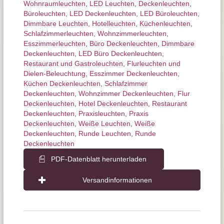
Wohnraum­leuchten
,
LED Leuchten
,
Decken­leuchten
,
Büroleuchten
,
LED Deckenleuchten
,
LED Büroleuchten
,
Dimmbare Leuchten
,
Hotelleuchten
,
Küchenleuchten
,
Schlafzimmer­leuchten
,
Wohnzimmer­leuchten
,
Esszimmer­­leuchten
,
Büro Deckenleuchten
,
Dimmbare
Deckenleuchten
,
LED Büro Deckenleuchten
,
Restaurant und Gastroleuchten
,
Flurleuchten und
Dielen-Beleuchtung
,
Esszimmer Deckenleuchten
,
Küchen Deckenleuchten
,
Schlafzimmer
Deckenleuchten
,
Wohnzimmer Deckenleuchten
,
Flur
Deckenleuchten
,
Hotel Deckenleuchten
,
Restaurant
Deckenleuchten
,
Praxisleuchten
,
Praxis
Deckenleuchten
,
Weiße Leuchten
,
Weiße
Deckenleuchten
,
Runde Leuchten
,
Runde
Deckenleuchten
PDF-Datenblatt herunterladen
Versandinformationen