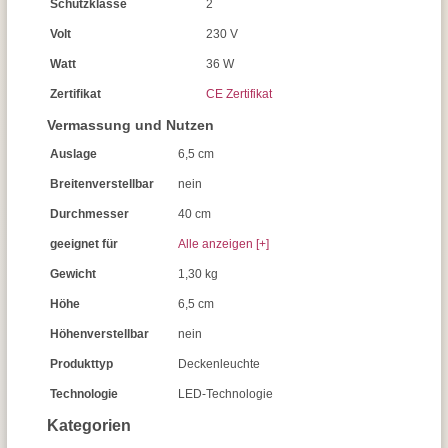
Schutzklasse
2
Volt
230 V
Watt
36 W
Zertifikat
CE Zertifikat
Vermassung und Nutzen
Auslage
6,5 cm
Breitenverstellbar
nein
Durchmesser
40 cm
geeignet für
Alle anzeigen [+]
Gewicht
1,30 kg
Höhe
6,5 cm
Höhenverstellbar
nein
Produkttyp
Deckenleuchte
Technologie
LED-Technologie
Kategorien