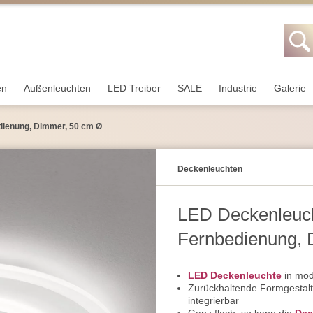
en
Außen­leuchten
LED Treiber
SALE
Industrie
Galerie
dienung, Dimmer, 50 cm Ø
Decken­leuchten
LED Deckenleuch
Fernbedienung, 
LED Deckenleuchte
in mode
Zurückhaltende Formgestaltu
integrierbar