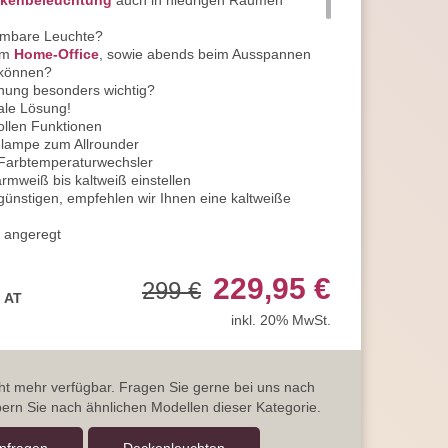
kenbeleuchtung
auch in niedrigen Räumen
mmbare Leuchte?
 im
Home-Office
, sowie abends beim Ausspannen
 können?
enung besonders wichtig?
male Lösung!
ollen Funktionen
nlampe zum Allrounder
er Farbtemperaturwechsler
rmweiß bis kaltweiß einstellen
ünstigen, empfehlen wir Ihnen eine kaltweiße
n angeregt
e, eignet sich zum Basteln, Kochen sowie anderen
229,95 €
299 €
Tag ist, spendet diese Einstellung die richtige
, AT
inkl. 20% MwSt.
t sich besonders gut am Abend zum Ausspannen
ütlicher Lichtstimmung auslaufen
mer
 Arbeiten oder Kochen
icht mehr verfügbar. Fragen Sie gerne bei uns nach
elen oder anderen Tätigkeiten ideal
ern Sie nach ähnlichen Modellen dieser Kategorie.
ie oder mit Freunden zusammenzusitzen, eignet
it