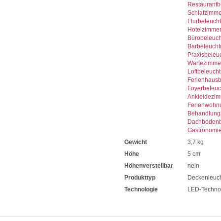
Restaurantb
Schlafzimme
Flurbeleuch
Hotelzimme
Bürobeleuc
Barbeleuch
Praxisbeleu
Wartezimme
Loftbeleuch
Ferienhaus
Foyerbeleu
Ankleidezi
Ferienwohn
Behandlung
Dachbodenb
Gastronomi
Gewicht
3,7 kg
Höhe
5 cm
Höhenverstellbar
nein
Produkttyp
Deckenleuc
Technologie
LED-Techno