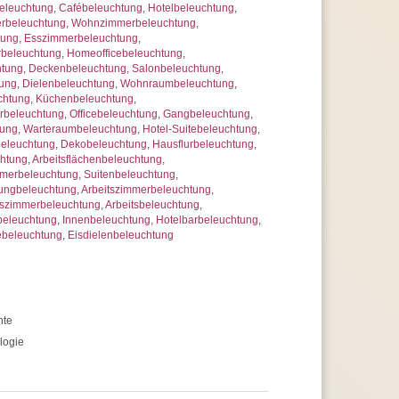
eleuchtung
,
Cafébeleuchtung
,
Hotelbeleuchtung
,
rbeleuchtung
,
Wohnzimmerbeleuchtung
,
tung
,
Esszimmerbeleuchtung
,
rbeleuchtung
,
Homeofficebeleuchtung
,
htung
,
Deckenbeleuchtung
,
Salonbeleuchtung
,
tung
,
Dielenbeleuchtung
,
Wohnraumbeleuchtung
,
chtung
,
Küchenbeleuchtung
,
rbeleuchtung
,
Officebeleuchtung
,
Gangbeleuchtung
,
tung
,
Warteraumbeleuchtung
,
Hotel-Suitebeleuchtung
,
beleuchtung
,
Dekobeleuchtung
,
Hausflurbeleuchtung
,
chtung
,
Arbeitsflächenbeleuchtung
,
mmerbeleuchtung
,
Suitenbeleuchtung
,
ungbeleuchtung
,
Arbeitszimmerbeleuchtung
,
szimmerbeleuchtung
,
Arbeitsbeleuchtung
,
eleuchtung
,
Innenbeleuchtung
,
Hotelbarbeleuchtung
,
ebeleuchtung
,
Eisdielenbeleuchtung
hte
logie