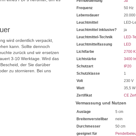
Fernbedienung
Ja
Sehr sparsam im Energieve
.
Die Lichtleistung beträgt 3
Frequenz
50 Hz
Die hohe Lumenzahl schafft
Lebensdauer
20.000
Die Lichtfarbe ist mittel CCT
Leuchtmittel
LED-Le
2700 Kelvin Warmweiß bi
uer
6500 Kelvin Kaltweiße
Leuchtmittel inklusive?
ja
Mit 20.000 Stunden eine s
Leuchtmittel-Technik
LED-Te
Sie haben bei uns 5 Jahre Ga
ng wird ordentlich verpackt,
Leuchtmittelfassung
LED
Bei Fragen, kontaktieren Sie
hen kann. Sollte dennoch
Erkundigen Sie sich bei höh
Lichtfarbe
2700 K
uchte zurück und wir ersetzen
Wir freuen uns auf Ihre Anf
dauert 3-10 Werktage. Wird das
Lichtstärke
3400 l
 Bescheid, der Sie darüber
Schutzart
IP20
oder zu stornieren. Bei uns
Schutzklasse
1
Volt
230 V
Watt
35,5 W
Zertifikat
CE Zert
Vermassung und Nutzen
Auslage
5 cm
Breitenverstellbar
nein
Durchmesser
50 cm
geeignet für
Pendelbele