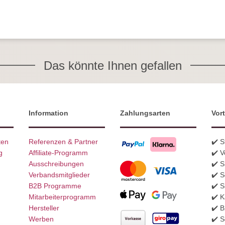
Das könnte Ihnen gefallen
Information
Zahlungsarten
Vort
ten
Referenzen & Partner
✔️ 
g
Affiliate-Programm
✔️ V
Ausschreibungen
✔️ 
Verbandsmitglieder
✔️ S
B2B Programme
✔️ S
Mitarbeiterprogramm
✔️ K
Hersteller
✔️ 
Werben
✔️ S