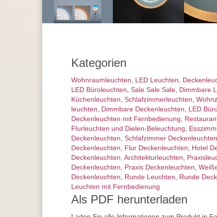
Kategorien
Wohnraum­leuchten
,
LED Leuchten
,
Decken­leu
LED Büroleuchten
,
Sale Sale Sale
,
Dimmbare L
Küchenleuchten
,
Schlafzimmer­leuchten
,
Wohnz
leuchten
,
Dimmbare Deckenleuchten
,
LED Büro
Deckenleuchten mit Fernbedienung
,
Restauran
Flurleuchten und Dielen-Beleuchtung
,
Esszimm
Deckenleuchten
,
Schlafzimmer Deckenleuchte
Deckenleuchten
,
Flur Deckenleuchten
,
Hotel D
Deckenleuchten
,
Architektur­leuchten
,
Praxisleu
Deckenleuchten
,
Praxis Deckenleuchten
,
Weiße
Deckenleuchten
,
Runde Leuchten
,
Runde Deck
Leuchten mit Fernbedienung
Als PDF herunterladen
Laden Sie alle Informationen zum Produkt in F