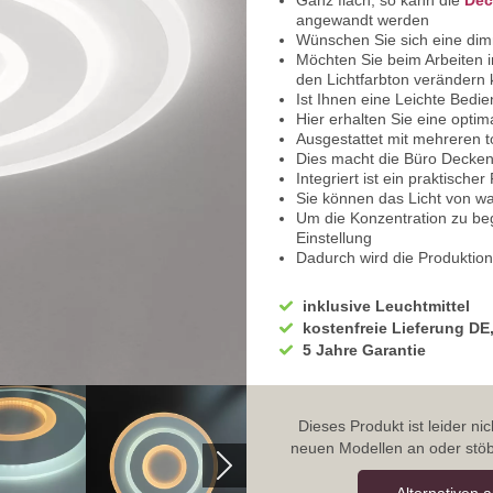
Ganz flach, so kann die
Dec
angewandt werden
Wünschen Sie sich eine di
Möchten Sie beim Arbeiten
den Lichtfarbton verändern
Ist Ihnen eine Leichte Bedi
Hier erhalten Sie eine opti
Ausgestattet mit mehreren t
Dies macht die Büro Decke
Integriert ist ein praktisch
Sie können das Licht von wa
Um die Konzentration zu beg
Einstellung
Dadurch wird die Produktio
Eine neutralweiße Lichtfarb
Tätigkeiten
inklusive Leuchtmittel
Auch wenn es mal ein trüber 
kostenfreie Lieferung DE
Beleuchtung Zuhause
5 Jahre Garantie
Das warmweiße Licht eigne
Lassen Sie den Tag bei gem
Ausgerüstet mit einem Dim
Volle Power eignet sich zum
Dieses Produkt ist leider n
Auch beim Nähen, Spiele spi
neuen Modellen an oder stöb
Um gemütlich mit der Famil
sich eine gedämpfte Helligke