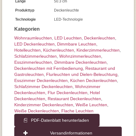
Länge
50.3 cm
Produkttyp
Deckenleuchte
Technologie
LED-Technologie
Kategorien
Wohnraum­leuchten
,
LED Leuchten
,
Decken­leuchten
,
LED Deckenleuchten
,
Dimmbare Leuchten
,
Hotelleuchten
,
Küchenleuchten
,
Kinderzimmer­leuchten
,
Schlafzimmer­leuchten
,
Wohnzimmer­leuchten
,
Esszimmer­­leuchten
,
Dimmbare Deckenleuchten
,
Deckenleuchten mit Fernbedienung
,
Restaurant und
Gastroleuchten
,
Flurleuchten und Dielen-Beleuchtung
,
Esszimmer Deckenleuchten
,
Küchen Deckenleuchten
,
Schlafzimmer Deckenleuchten
,
Wohnzimmer
Deckenleuchten
,
Flur Deckenleuchten
,
Hotel
Deckenleuchten
,
Restaurant Deckenleuchten
,
Kinderzimmer Deckenleuchten
,
Weiße Leuchten
,
Weiße Deckenleuchten
,
Flache Leuchten
PDF-Datenblatt herunterladen
Versandinformationen