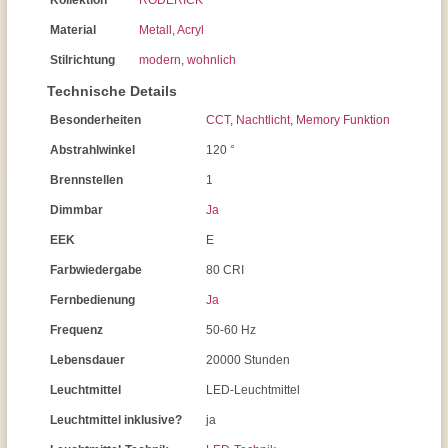
Kollektion
RODERICK
Material
Metall
,
Acryl
Stilrichtung
modern
,
wohnlich
Technische Details
Besonderheiten
CCT
,
Nachtlicht
,
Memory Funktion
Abstrahlwinkel
120 °
Brennstellen
1
Dimmbar
Ja
EEK
E
Farbwiedergabe
80 CRI
Fernbedienung
Ja
Frequenz
50-60 Hz
Lebensdauer
20000 Stunden
Leuchtmittel
LED-Leuchtmittel
Leuchtmittel inklusive?
ja