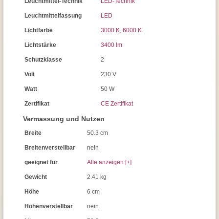
Leuchtmittel-Technik
LED-Technik
Leuchtmittelfassung
LED
Lichtfarbe
3000 K
,
6000 K
Lichtstärke
3400 lm
Schutzklasse
2
Volt
230 V
Watt
50 W
Zertifikat
CE Zertifikat
Vermassung und Nutzen
Breite
50.3 cm
Breitenverstellbar
nein
geeignet für
Alle anzeigen [+]
Gewicht
2.41 kg
Höhe
6 cm
Höhenverstellbar
nein