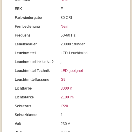
Dimmbar
Nein
EEK
F
Farbwiedergabe
80 CRI
Fernbedienung
Nein
Frequenz
50-60 Hz
Lebensdauer
20000 Stunden
Leuchtmittel
LED-Leuchtmittel
Leuchtmittel inklusive?
ja
Leuchtmittel-Technik
LED geeignet
Leuchtmittelfassung
G9
Lichtfarbe
3000 K
Lichtstärke
2100 lm
Schutzart
IP20
Schutzklasse
1
Volt
230 V