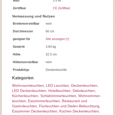
Watt
3.5 W
Zertifikat
CE Zertifikat
Vermassung und Nutzen
Breitenverstellbar
nein
Durchmesser
60 cm
geeignet für
Alle anzeigen [+]
Gewicht
3.84 kg
Höhe
32.5 cm
Höhenverstellbar
nein
Produkttyp
Deckenleuchte
Kategorien
Wohnraum­leuchten
,
LED Leuchten
,
Decken­leuchten
,
LED Deckenleuchten
,
Hotelleuchten
,
Dekoleuchten
,
Küchenleuchten
,
Schlafzimmer­leuchten
,
Wohnzimmer­
leuchten
,
Esszimmer­­leuchten
,
Restaurant und
Gastroleuchten
,
Flurleuchten und Dielen-Beleuchtung
,
Esszimmer Deckenleuchten
,
Küchen Deckenleuchten
,