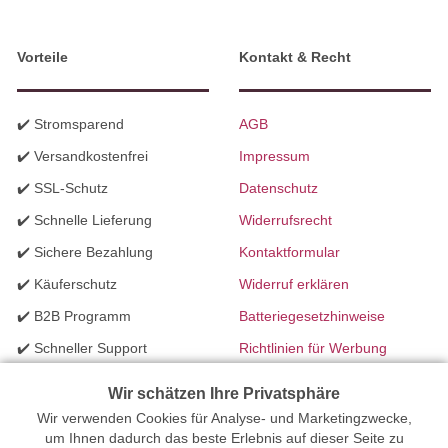
Vorteile
Kontakt & Recht
✔️ Stromsparend
AGB
✔️ Versandkostenfrei
Impressum
✔️ SSL-Schutz
Datenschutz
✔️ Schnelle Lieferung
Widerrufsrecht
✔️ Sichere Bezahlung
Kontaktformular
✔️ Käuferschutz
Widerruf erklären
✔️ B2B Programm
Batteriegesetzhinweise
✔️ Schneller Support
Richtlinien für Werbung
✔️ Mengenrabatte
Wir schätzen Ihre Privatsphäre
Wir verwenden Cookies für Analyse- und Marketingzwecke,
Ihr Onlinefachhandel für Beleuchtung seit 2012 | Erstellt mit
um Ihnen dadurch das beste Erlebnis auf dieser Seite zu