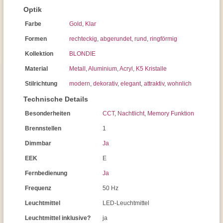
Optik
Farbe
Gold
,
Klar
Formen
rechteckig
,
abgerundet
,
rund
,
ringförmig
Kollektion
BLONDIE
Material
Metall
,
Aluminium
,
Acryl
,
K5 Kristalle
Stilrichtung
modern
,
dekorativ
,
elegant
,
attraktiv
,
wohnlich
Technische Details
Besonderheiten
CCT
,
Nachtlicht
,
Memory Funktion
Brennstellen
1
Dimmbar
Ja
EEK
E
Fernbedienung
Ja
Frequenz
50 Hz
Leuchtmittel
LED-Leuchtmittel
Leuchtmittel inklusive?
ja