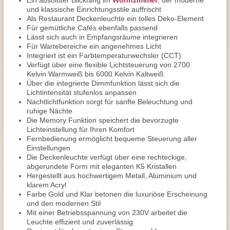
Ein absoluter Blickfang im
Wohnzimmer
, der moderne
und klassische Einrichtungsstile auffrischt
Als Restaurant Deckenleuchte ein tolles Deko-Element
Für gemütliche Cafés ebenfalls passend
Lässt sich auch in Empfangsräume integrieren
Für Wartebereiche ein angenehmes Licht
Integriert ist ein Farbtemperaturwechsler (CCT)
Verfügt über eine flexible Lichtsteuerung von 2700
Kelvin Warmweiß bis 6000 Kelvin Kaltweiß
Über die integrierte Dimmfunktion lässt sich die
Lichtintensität stufenlos anpassen
Nachtlichtfunktion sorgt für sanfte Beleuchtung und
ruhige Nächte
Die Memory Funktion speichert die bevorzugte
Lichteinstellung für Ihren Komfort
Fernbedienung ermöglicht bequeme Steuerung aller
Einstellungen
Die Deckenleuchte verfügt über eine rechteckige,
abgerundete Form mit eleganten K5 Kristallen
Hergestellt aus hochwertigem Metall, Aluminium und
klarem Acryl
Farbe Gold und Klar betonen die luxuriöse Erscheinung
und den modernen Stil
Mit einer Betriebsspannung von 230V arbeitet die
Leuchte effizient und zuverlässig