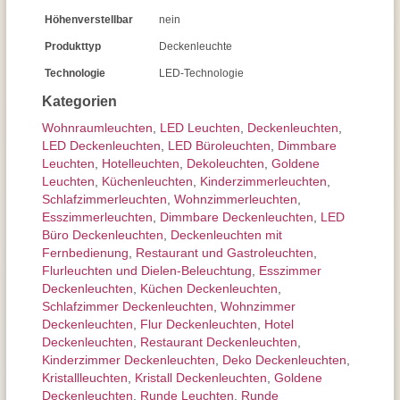
Höhenverstellbar
nein
Produkttyp
Deckenleuchte
Technologie
LED-Technologie
Kategorien
Wohnraum­leuchten
,
LED Leuchten
,
Decken­leuchten
,
LED Deckenleuchten
,
LED Büroleuchten
,
Dimmbare
Leuchten
,
Hotelleuchten
,
Dekoleuchten
,
Goldene
Leuchten
,
Küchenleuchten
,
Kinderzimmer­leuchten
,
Schlafzimmer­leuchten
,
Wohnzimmer­leuchten
,
Esszimmer­­leuchten
,
Dimmbare Deckenleuchten
,
LED
Büro Deckenleuchten
,
Deckenleuchten mit
Fernbedienung
,
Restaurant und Gastroleuchten
,
Flurleuchten und Dielen-Beleuchtung
,
Esszimmer
Deckenleuchten
,
Küchen Deckenleuchten
,
Schlafzimmer Deckenleuchten
,
Wohnzimmer
Deckenleuchten
,
Flur Deckenleuchten
,
Hotel
Deckenleuchten
,
Restaurant Deckenleuchten
,
Kinderzimmer Deckenleuchten
,
Deko Deckenleuchten
,
Kristallleuchten
,
Kristall Deckenleuchten
,
Goldene
Deckenleuchten
,
Runde Leuchten
,
Runde