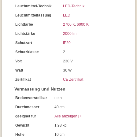
Leuchtmittel-Technik
LED-Technik
Leuchtmittelfassung
LED
Lichtfarbe
2700 K
,
6000 K
Lichtstärke
2000 lm
Schutzart
IP20
Schutzklasse
2
Volt
230 V
Watt
36 W
Zertifikat
CE Zertifikat
Vermassung und Nutzen
Breitenverstellbar
nein
Durchmesser
40 cm
geeignet für
Alle anzeigen [+]
Gewicht
1.98 kg
Höhe
10 cm