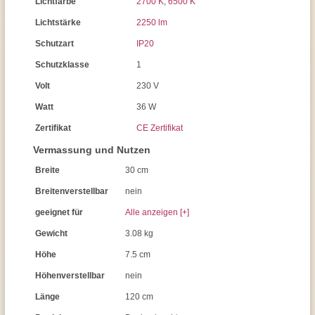
Lichtfarbe
2700 K
,
6500 K
Lichtstärke
2250 lm
Schutzart
IP20
Schutzklasse
1
Volt
230 V
Watt
36 W
Zertifikat
CE Zertifikat
Vermassung und Nutzen
Breite
30 cm
Breitenverstellbar
nein
geeignet für
Alle anzeigen [+]
Gewicht
3.08 kg
Höhe
7.5 cm
Höhenverstellbar
nein
Länge
120 cm