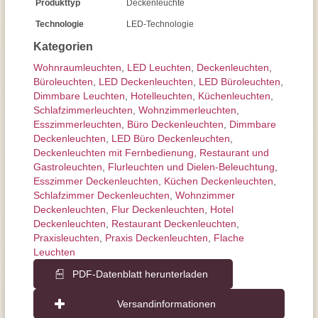
Produkttyp
Deckenleuchte
Technologie
LED-Technologie
Kategorien
Wohnraum­leuchten
,
LED Leuchten
,
Decken­leuchten
,
Büroleuchten
,
LED Deckenleuchten
,
LED Büroleuchten
,
Dimmbare Leuchten
,
Hotelleuchten
,
Küchenleuchten
,
Schlafzimmer­leuchten
,
Wohnzimmer­leuchten
,
Esszimmer­­leuchten
,
Büro Deckenleuchten
,
Dimmbare
Deckenleuchten
,
LED Büro Deckenleuchten
,
Deckenleuchten mit Fernbedienung
,
Restaurant und
Gastroleuchten
,
Flurleuchten und Dielen-Beleuchtung
,
Esszimmer Deckenleuchten
,
Küchen Deckenleuchten
,
Schlafzimmer Deckenleuchten
,
Wohnzimmer
Deckenleuchten
,
Flur Deckenleuchten
,
Hotel
Deckenleuchten
,
Restaurant Deckenleuchten
,
Praxisleuchten
,
Praxis Deckenleuchten
,
Flache
Leuchten
PDF-Datenblatt herunterladen
Versandinformationen