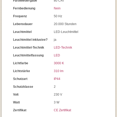
Farbwiedergabe
80 CRI
Fernbedienung
Nein
Frequenz
50 Hz
Lebensdauer
20.000 Stunden
Leuchtmittel
LED-Leuchtmittel
Leuchtmittel inklusive?
ja
Leuchtmittel-Technik
LED-Technik
Leuchtmittelfassung
LED
Lichtfarbe
3000 K
Lichtstärke
310 lm
Schutzart
IP44
Schutzklasse
2
Volt
230 V
Watt
3 W
Zertifikat
CE Zertifikat