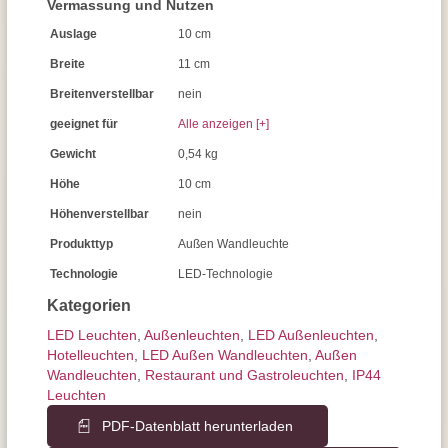
Vermassung und Nutzen
Auslage
10 cm
Breite
11 cm
Breitenverstellbar
nein
geeignet für
Alle anzeigen [+]
Gewicht
0,54 kg
Höhe
10 cm
Höhenverstellbar
nein
Produkttyp
Außen Wandleuchte
Technologie
LED-Technologie
Kategorien
LED Leuchten
,
Außen­leuchten
,
LED Außenleuchten
,
Hotelleuchten
,
LED Außen Wandleuchten
,
Außen
Wandleuchten
,
Restaurant und Gastroleuchten
,
IP44
Leuchten
PDF-Datenblatt herunterladen