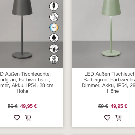
D Außen Tischleuchte,
LED Außen Tischleuch
ndgrau, Farbwechsler,
Salbeigrün, Farbwechsl
mer, Akku, IP54, 28 cm
Dimmer, Akku, IP54, 2
Höhe
Höhe
59 €
49,95 €
59 €
49,95 €