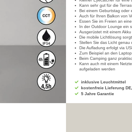
Kleiner Eyecatcher für eine
Kann sehr gut für die Terr
Bei einem Geburtstag oder e
Auch für Ihren Balkon von Vo
Essen Sie im Freien an ei
In der Outdoor Lounge ein 
Ausgerüstet mit einem Akku
Die mobile Lichtlösung sorgt 
Stellen Sie das Licht genau 
Die Aufladung erfolgt via U
Zum Beispiel an den Laptop
Beim Camping ganz praktis
Kann auch mit einem Netztei
aufgeladen werden
Mit einer minimalen Laufzei
Jedoch je nach Helligkeitsei
inklusive Leuchtmittel
Stunden
kostenfreie Lieferung DE
Integriert ist ein Farbtemp
5 Jahre Garantie
Zwischen wohlig warmweiß,
Beim Grillen, einer Veranst
empfehlenswert
Für eine gemütliche Lichts
Dieses schmeichelt dem G
Beim Zusammensitzen mit d
Wohliges Warmweiß, ähnlich