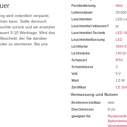
Mit der Schutzklasse 3 gek
uer
Fernbedienung
Nein
Die dimmbare Tischleuchte m
Für den Außenbereich, sowi
Lebensdauer
20.000
ng wird ordentlich verpackt,
Sorgt bei einem heißen Bad
Leuchtmittel
LED-Le
hen kann. Sollte dennoch
Somit eine tolle Badezimme
Leuchtmittel inklusive?
ja
Lässt sich auch in die Sitz
uchte zurück und wir ersetzen
Vor Staubablagerungen im 
dauert 3-10 Werktage. Wird das
Leuchtmittel-Technik
LED-Te
Schutz gegen allseitiges Sp
 Bescheid, der Sie darüber
Leuchtmittelfassung
LED
Mit einer Höhe von 27,5 cm
oder zu stornieren. Bei uns
Lichtfarbe
3500 K
Der Durchmesser beträgt 9
Verbaut ist hier 1 x 1,5 Wat
Lichtstärke
140 lm
Sehr gering im Stromverbra
Schutzart
IP54
140 Lumen hohe Lichtleistu
Schutzklasse
3
Das Licht ist einstellbar in
2200 Kelvin wohlig Warmw
Volt
5 V
2700 Kelvin Warmwei
Watt
1,5 W
3500 Kelvin Neutral-War
Zertifikat
CE Zert
Mit einer Farbwiedergabe v
Abends sehen Sie das Farbsp
Vermassung und Nutzen
Sehr hohe Lebensdauer von
Breitenverstellbar
nein
Sie haben bei uns 5 Jahre Ga
Bei Fragen, kontaktieren Sie
Durchmesser
9 cm
Erkundigen Sie sich bei höh
geeignet für
Restaurantb
Wir freuen uns auf Ihre Anf
Balkonbele
Verandabel