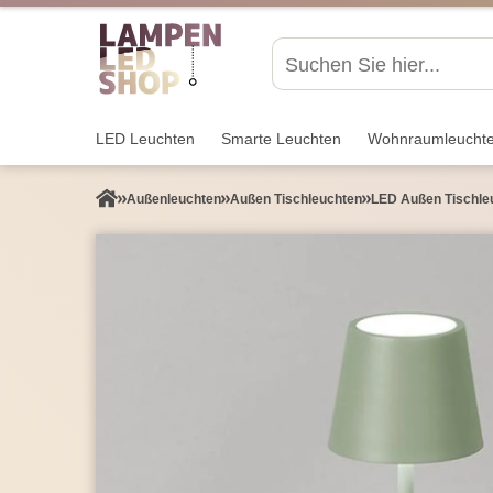
LED Leuchten
Smarte Leuchten
Wohnraum­leucht
Außen­leuchten
Außen Tischleuchten
LED Außen Tischleu