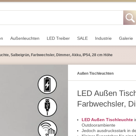
en
Außen­leuchten
LED Treiber
SALE
Industrie
Galerie
chte, Salbeigrün, Farbwechsler, Dimmer, Akku, IP54, 28 cm Höhe
Außen Tischleuchten
LED Außen Tischl
Farbwechsler, D
Höhe
LED Außen Tischleuchte
i
Outdoorambiente
Jedoch ausdrucksstark in d