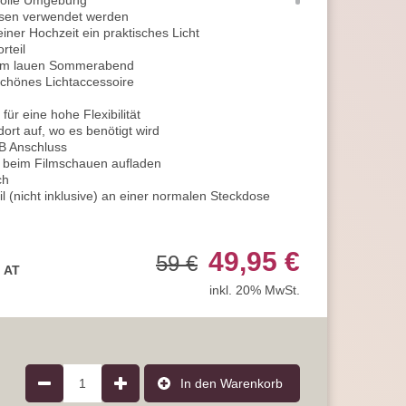
 tolle Umgebung
assen verwendet werden
iner Hochzeit ein praktisches Licht
rteil
nem lauen Sommerabend
schönes Lichtaccessoire
für eine hohe Flexibilität
dort auf, wo es benötigt wird
SB Anschluss
 beim Filmschauen aufladen
ch
l (nicht inklusive) an einer normalen Steckdose
t von 4,5 Stunden
nstellung mit einer Akkulaufzeit von bis zu 100
49,95 €
59 €
, AT
eraturwechsler (CCT)
inkl. 20% MwSt.
 warmweiß und neutralweiß kann gewählt werden
altung oder beim Essen ist das Neutralweiß
timmung eignet sich warmweißes Licht
emüt
en Liebsten passend
1
In den Warenkorb
 dem Schein einer Kerze, sorgt für einen