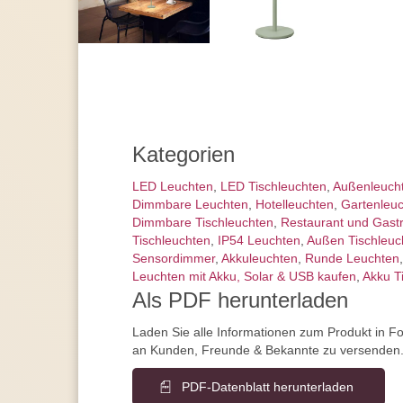
Kategorien
LED Leuchten
,
LED Tischleuchten
,
Außen­leuch
Dimmbare Leuchten
,
Hotelleuchten
,
Gartenleu
Dimmbare Tischleuchten
,
Restaurant und Gast
Tischleuchten
,
IP54 Leuchten
,
Außen Tischleuc
Sensordimmer
,
Akkuleuchten
,
Runde Leuchten
Leuchten mit Akku, Solar & USB kaufen
,
Akku T
Als PDF herunterladen
Laden Sie alle Informationen zum Produkt in F
an Kunden, Freunde & Bekannte zu versenden
PDF-Datenblatt herunterladen