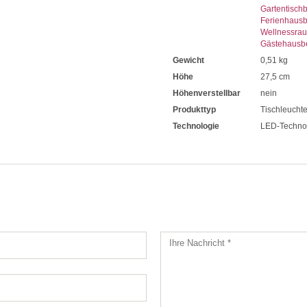
Gartentisch
Ferienhaus
Wellnessra
Gästehausb
Gewicht
0,51 kg
Höhe
27,5 cm
Höhenverstellbar
nein
Produkttyp
Tischleucht
Technologie
LED-Techno