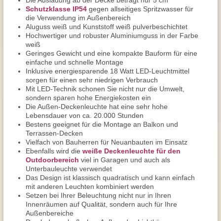
Die Ausladung ab der Decke beträgt nur 5 cm
Schutzklasse IP54
gegen allseitiges Spritzwasser für
die Verwendung im Außenbereich
Aluguss weiß und Kunststoff weiß pulverbeschichtet
Hochwertiger und robuster Aluminiumguss in der Farbe
weiß
Geringes Gewicht und eine kompakte Bauform für eine
einfache und schnelle Montage
Inklusive energiesparende 18 Watt LED-Leuchtmittel
sorgen für einen sehr niedrigen Verbrauch
Mit LED-Technik schonen Sie nicht nur die Umwelt,
sondern sparen hohe Energiekosten ein
Die Außen-Deckenleuchte hat eine sehr hohe
Lebensdauer von ca. 20.000 Stunden
Bestens geeignet für die Montage an Balkon und
Terrassen-Decken
Vielfach von Bauherren für Neuanbauten im Einsatz
Ebenfalls wird die
weiße Deckenleuchte für den
Outdoorbereich
viel in Garagen und auch als
Unterbauleuchte verwendet
Das Design ist klassisch quadratisch und kann einfach
mit anderen Leuchten kombiniert werden
Setzen bei Ihrer Beleuchtung nicht nur in Ihren
Innenräumen auf Qualität, sondern auch für Ihre
Außenbereiche