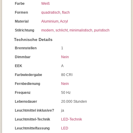
Farbe
Weiß
Formen
quadratisch
,
flach
Material
Aluminium
,
Acryl
Stilrichtung
modern
,
schlicht
,
minimalistisch
,
puristisch
Technische Details
Brennstellen
1
Dimmbar
Nein
EEK
A
Farbwiedergabe
80 CRI
Fernbedienung
Nein
Frequenz
50 Hz
Lebensdauer
20.000 Stunden
Leuchtmittel inklusive?
ja
Leuchtmittel-Technik
LED-Technik
Leuchtmittelfassung
LED