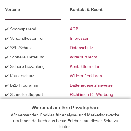
Vorteile
Kontakt & Recht
✔️ Stromsparend
AGB
✔️ Versandkostenfrei
Impressum
✔️ SSL-Schutz
Datenschutz
✔️ Schnelle Lieferung
Widerrufsrecht
✔️ Sichere Bezahlung
Kontaktformular
✔️ Käuferschutz
Widerruf erklären
✔️ B2B Programm
Batteriegesetzhinweise
✔️ Schneller Support
Richtlinien für Werbung
✔️ Mengenrabatte
Wir schätzen Ihre Privatsphäre
Wir verwenden Cookies für Analyse- und Marketingzwecke,
Ihr Onlinefachhandel für Beleuchtung seit 2012 | Erstellt mit
um Ihnen dadurch das beste Erlebnis auf dieser Seite zu
bieten.
peleides.io