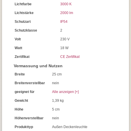
Lichtfarbe
3000 K
Lichtstärke
2000 lm
Schutzart
IP54
Schutzklasse
2
Volt
230 V
Watt
18 W
Zertifikat
CE Zertifikat
Vermassung und Nutzen
Breite
25 cm
Breitenverstellbar
nein
geeignet für
Alle anzeigen [+]
Gewicht
1,39 kg
Höhe
5 cm
Höhenverstellbar
nein
Produkttyp
Außen Deckenleuchte