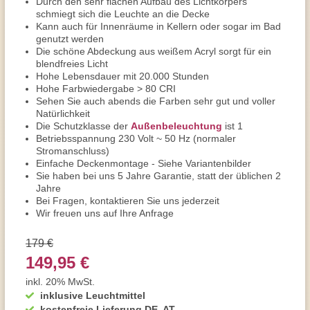
Durch den sehr flachen Aufbau des Lichtkörpers
schmiegt sich die Leuchte an die Decke
Kann auch für Innenräume in Kellern oder sogar im Bad
genutzt werden
Die schöne Abdeckung aus weißem Acryl sorgt für ein
blendfreies Licht
Hohe Lebensdauer mit 20.000 Stunden
Hohe Farbwiedergabe > 80 CRI
Sehen Sie auch abends die Farben sehr gut und voller
Natürlichkeit
Die Schutzklasse der
Außenbeleuchtung
ist 1
Betriebsspannung 230 Volt ~ 50 Hz (normaler
Stromanschluss)
Einfache Deckenmontage - Siehe Variantenbilder
Sie haben bei uns 5 Jahre Garantie, statt der üblichen 2
Jahre
Bei Fragen, kontaktieren Sie uns jederzeit
Wir freuen uns auf Ihre Anfrage
179 €
149,95 €
inkl. 20% MwSt.
inklusive Leuchtmittel
kostenfreie Lieferung DE, AT