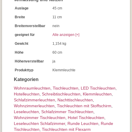
Auslage
45 cm
Breite
11 cm
Breitenverstellbar
nein
geeignet für
Alle anzeigen [+]
Gewicht
1,154 kg
Höhe
60 cm
Höhenverstellbar
ja
Produkttyp
Klemmleuchte
Kategorien
Wohnraum­leuchten
,
Tisch­leuchten
,
LED Tischleuchten
,
Hotelleuchten
,
Schreibtisch­leuchten
,
Klemmleuchten
,
Schlafzimmer­leuchten
,
Nachttisch­leuchten
,
Wohnzimmer­leuchten
,
Tischleuchten mit Stoffschirm
,
Leseleuchten
,
Schlafzimmer Tischleuchten
,
Wohnzimmer Tischleuchten
,
Hotel Tischleuchten
,
Leseleuchten Schlafzimmer
,
Runde Leuchten
,
Runde
Tischleuchten
,
Tischleuchten mit Flexarm