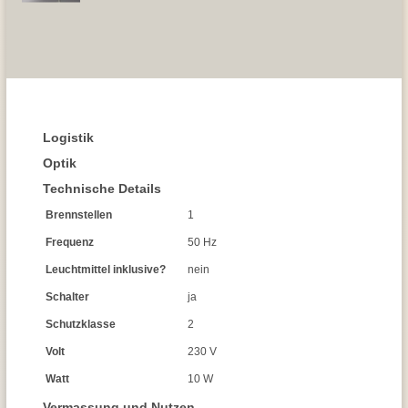
Logistik
Optik
Technische Details
Brennstellen
1
Frequenz
50 Hz
Leuchtmittel inklusive?
nein
Schalter
ja
Schutzklasse
2
Volt
230 V
Watt
10 W
Vermassung und Nutzen