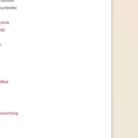
 Stunden
uchtmittel
chnik
MD
m
ifikat
eleuchtung