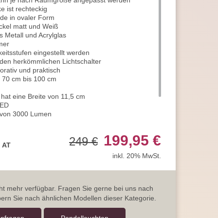
kann je nach Raumgröße angepasst werden
e ist rechteckig
de in ovaler Form
ickel matt und Weiß
s Metall und Acrylglas
mmer
keitsstufen eingestellt werden
den herkömmlichen Lichtschalter
rativ und praktisch
on 70 cm bis 100 cm
hat eine Breite von 11,5 cm
LED
g von 3000 Lumen
ein warmweißer Farbton
lasse von A+
199,95 €
249 €
, AT
inkl. 20% MwSt.
icht mehr verfügbar. Fragen Sie gerne bei uns nach
ern Sie nach ähnlichen Modellen dieser Kategorie.