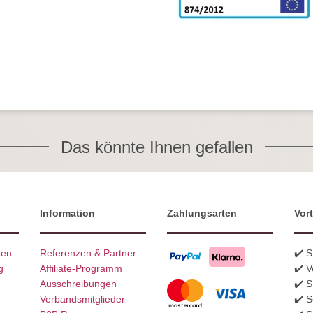
Das könnte Ihnen gefallen
Information
Zahlungsarten
Vort
ten
Referenzen & Partner
✔️ 
g
Affiliate-Programm
✔️ V
Ausschreibungen
✔️ 
Verbandsmitglieder
✔️ S