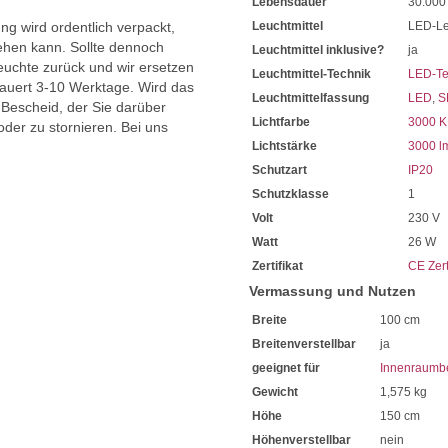
Lebensdauer
30.000
ng wird ordentlich verpackt,
Leuchtmittel
LED-Le
hen kann. Sollte dennoch
Leuchtmittel inklusive?
ja
uchte zurück und wir ersetzen
Leuchtmittel-Technik
LED-Te
dauert 3-10 Werktage. Wird das
Leuchtmittelfassung
LED
,
S
 Bescheid, der Sie darüber
Lichtfarbe
3000 K
oder zu stornieren. Bei uns
Lichtstärke
3000 l
Schutzart
IP20
Schutzklasse
1
Volt
230 V
Watt
26 W
Zertifikat
CE Zert
Vermassung und Nutzen
Breite
100 cm
Breitenverstellbar
ja
geeignet für
Innenraumb
Gewicht
1,575 kg
Höhe
150 cm
Höhenverstellbar
nein