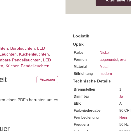
Alternativen 
Logistik
Optik
chten
,
Büroleuchten
,
LED
Farbe
Nickel
Leuchten
,
Küchenleuchten
,
mbare Pendelleuchten
,
LED
Formen
abgerundet
,
oval
en
,
Küchen Pendelleuchten
,
Material
Metall
Stilrichtung
modern
eit
Anzeigen
Technische Details
Brennstellen
1
Dimmbar
Ja
orm eines PDFs herunter, um es
EEK
A
.
Farbwiedergabe
80 CRI
Fernbedienung
Nein
Frequenz
50 Hz
uer