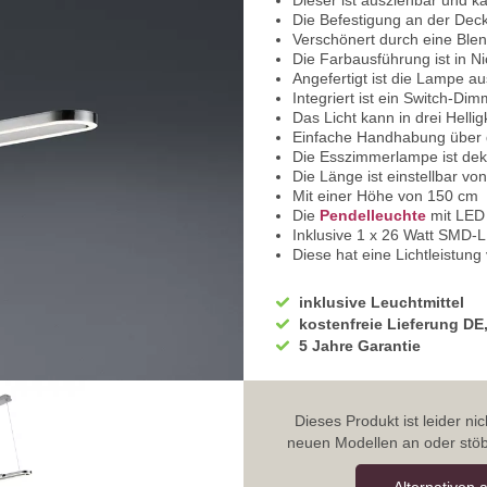
Dieser ist ausziehbar und 
Die Befestigung an der Deck
Verschönert durch eine Blen
Die Farbausführung ist in N
Angefertigt ist die Lampe au
Integriert ist ein Switch-Di
Das Licht kann in drei Hellig
Einfache Handhabung über 
Die Esszimmerlampe ist deko
Die Länge ist einstellbar v
Mit einer Höhe von 150 cm
Die
Pendelleuchte
mit LED 
Inklusive 1 x 26 Watt SMD-
Diese hat eine Lichtleistun
Das Licht hat 3000 Kelvin, 
Mit hoher Energieeffizienzk
inklusive Leuchtmittel
kostenfreie Lieferung DE
5 Jahre Garantie
Dieses Produkt ist leider n
neuen Modellen an oder stöb