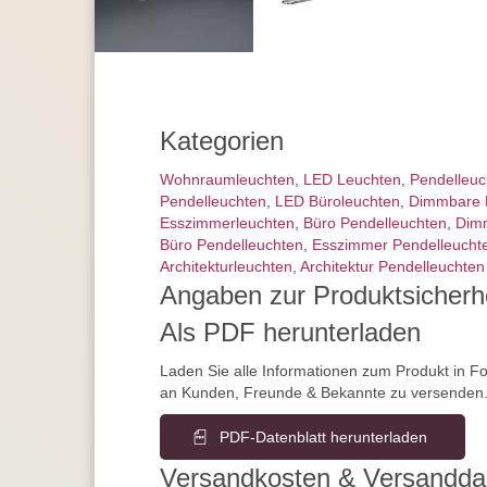
Kategorien
Wohnraum­leuchten
,
LED Leuchten
,
Pendel­leu
Pendelleuchten
,
LED Büroleuchten
,
Dimmbare 
Esszimmer­­leuchten
,
Büro Pendelleuchten
,
Dim
Büro Pendelleuchten
,
Esszimmer Pendelleucht
Architektur­leuchten
,
Architektur Pendelleuchten
Angaben zur Produktsicherh
Als PDF herunterladen
Laden Sie alle Informationen zum Produkt in F
an Kunden, Freunde & Bekannte zu versenden
PDF-Datenblatt herunterladen
Versandkosten & Versandda