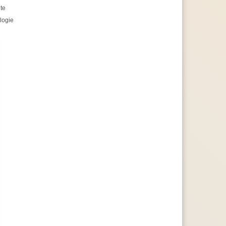
te
logie