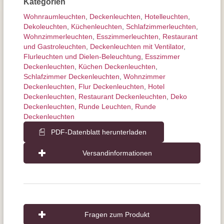
Kategorien
Wohnraum­leuchten
,
Decken­leuchten
,
Hotelleuchten
,
Dekoleuchten
,
Küchenleuchten
,
Schlafzimmer­leuchten
,
Wohnzimmer­leuchten
,
Esszimmer­­leuchten
,
Restaurant
und Gastroleuchten
,
Deckenleuchten mit Ventilator
,
Flurleuchten und Dielen-Beleuchtung
,
Esszimmer
Deckenleuchten
,
Küchen Deckenleuchten
,
Schlafzimmer Deckenleuchten
,
Wohnzimmer
Deckenleuchten
,
Flur Deckenleuchten
,
Hotel
Deckenleuchten
,
Restaurant Deckenleuchten
,
Deko
Deckenleuchten
,
Runde Leuchten
,
Runde
Deckenleuchten
PDF-Datenblatt herunterladen
Versandinformationen
Fragen zum Produkt