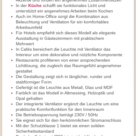
Akzente und fördert ein angenehmes Zusammensitzen
In der
Küche
schafft sie funktionales Licht und
unterstützt ein angenehmes Arbeiten beim Kochen
Auch im Home-Office sorgt die Kombination aus
Beleuchtung und Ventilation für ein komfortables
Arbeitsumfeld
Für Hotels empfiehlt sich dieses Modell als elegante
Ausstattung in Gästezimmern mit praktischem
Mehrwert
In Cafés bereichert die Leuchte mit Ventilator das
Interieur um eine dekorative und nützliche Komponente
Restaurants profitieren von einer ansprechenden
Lichtlösung, die zugleich das Raumgefühl angenehmer
gestaltet
Die Gestaltung zeigt sich in länglicher, runder und
stabförmiger Form
Gefertigt ist die Leuchte aus Metall, Glas und MDF
Farblich ist das Modell in Altmessing, Holzoptik und
Opal gehalten
Der integrierte Ventilator ergänzt die Leuchte um eine
praktische Komfortfunktion für den Innenraum
Die Betriebsspannung beträgt 230V / 50Hz
Sie eignet sich für den herkömmlichen Stromanschluss
Mit der Schutzklasse 1 bietet sie einen soliden
Sicherheitsstandard