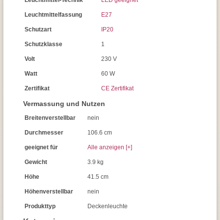
Leuchtmittel-Technik
LED geeignet
Leuchtmittelfassung
E27
Schutzart
IP20
Schutzklasse
1
Volt
230 V
Watt
60 W
Zertifikat
CE Zertifikat
Vermassung und Nutzen
Breitenverstellbar
nein
Durchmesser
106.6 cm
geeignet für
Alle anzeigen [+]
Gewicht
3.9 kg
Höhe
41.5 cm
Höhenverstellbar
nein
Produkttyp
Deckenleuchte