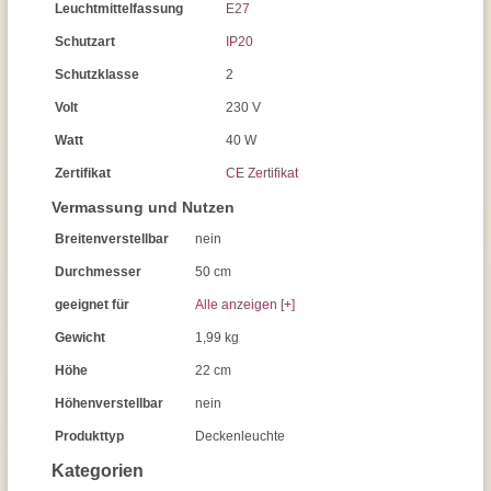
Leuchtmittelfassung
E27
Schutzart
IP20
Schutzklasse
2
Volt
230 V
Watt
40 W
Zertifikat
CE Zertifikat
Vermassung und Nutzen
Breitenverstellbar
nein
Durchmesser
50 cm
geeignet für
Alle anzeigen [+]
Gewicht
1,99 kg
Höhe
22 cm
Höhenverstellbar
nein
Produkttyp
Deckenleuchte
Kategorien