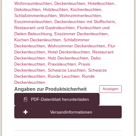
Wohnraum­leuchten
,
Decken­leuchten
,
Hotelleuchten
,
Dekoleuchten
,
Holzleuchten
,
Küchenleuchten
,
Schlafzimmer­leuchten
,
Wohnzimmer­leuchten
,
Esszimmer­­leuchten
,
Deckenleuchten mit Stoffschirm
,
Restaurant und Gastroleuchten
,
Flurleuchten und
Dielen-Beleuchtung
,
Esszimmer Deckenleuchten
,
Küchen Deckenleuchten
,
Schlafzimmer
Deckenleuchten
,
Wohnzimmer Deckenleuchten
,
Flur
Deckenleuchten
,
Hotel Deckenleuchten
,
Restaurant
Deckenleuchten
,
Holz Deckenleuchten
,
Deko
Deckenleuchten
,
Praxisleuchten
,
Praxis
Deckenleuchten
,
Schwarze Leuchten
,
Schwarze
Deckenleuchten
,
Runde Leuchten
,
Runde
Deckenleuchten
Angaben zur Produktsicherheit
Anzeigen
PDF-Datenblatt herunterladen
Versandinformationen