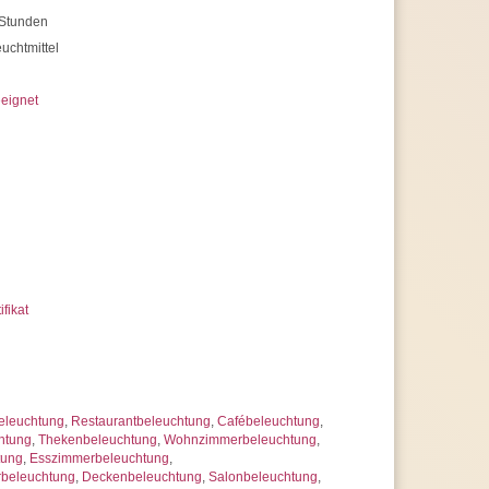
Stunden
uchtmittel
eignet
ifikat
eleuchtung
,
Restaurantbeleuchtung
,
Cafébeleuchtung
,
htung
,
Thekenbeleuchtung
,
Wohnzimmerbeleuchtung
,
tung
,
Esszimmerbeleuchtung
,
rbeleuchtung
,
Deckenbeleuchtung
,
Salonbeleuchtung
,