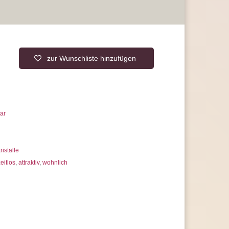
zur Wunschliste hinzufügen
ar
ristalle
eitlos
,
attraktiv
,
wohnlich