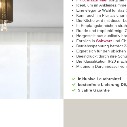
Im
Schlafzimmer
sorgt sie 
Ideal, um im Ankleidezimmer 
Eine elegante Wahl für das
Kann auch im Flur als charm
Die Küche wird mit dieser L
In Empfangsbereichen strah
Runde und tropfenförmige G
Hergestellt aus qualitativ h
Farblich in
Schwarz
und Chr
Betriebsspannung beträgt 2
Eignet sich für den übliche
Beeindruckt durch ihre Schu
Die Klassifikation IP20 mach
Mit einem Durchmesser von
Die Höhe der Leuchte beträ
Verbaut ist die Leuchtmitte
inklusive Leuchtmittel
Inklusive 8 x 3 Watt LED-Leu
kostenfreie Lieferung DE
Mit einer Lichtleistung von 
5 Jahre Garantie
Erstrahlt in einem warmweiß
Sie haben bei uns 5 Jahre Ga
Bei Fragen, kontaktieren Sie
Erkundigen Sie sich bei höh
Wir freuen uns auf Ihre Anf