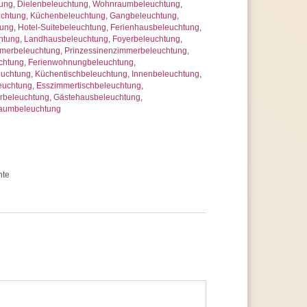
tung
,
Dielenbeleuchtung
,
Wohnraumbeleuchtung
,
uchtung
,
Küchenbeleuchtung
,
Gangbeleuchtung
,
tung
,
Hotel-Suitebeleuchtung
,
Ferienhausbeleuchtung
,
htung
,
Landhausbeleuchtung
,
Foyerbeleuchtung
,
mmerbeleuchtung
,
Prinzessinenzimmerbeleuchtung
,
chtung
,
Ferienwohnungbeleuchtung
,
euchtung
,
Küchentischbeleuchtung
,
Innenbeleuchtung
,
euchtung
,
Esszimmertischbeleuchtung
,
rbeleuchtung
,
Gästehausbeleuchtung
,
raumbeleuchtung
hte