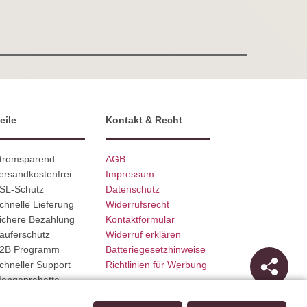
eile
Kontakt & Recht
Stromsparend
AGB
ersandkostenfrei
Impressum
SSL-Schutz
Datenschutz
chnelle Lieferung
Widerrufsrecht
ichere Bezahlung
Kontaktformular
äuferschutz
Widerruf erklären
B2B Programm
Batteriegesetzhinweise
chneller Support
Richtlinien für Werbung
Mengenrabatte