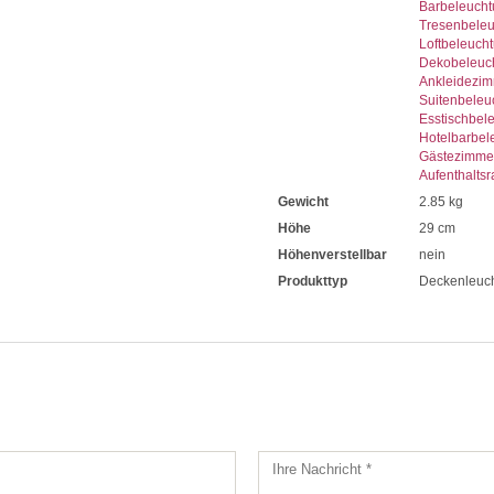
Barbeleuch
Tresenbele
Loftbeleuch
Dekobeleuc
Ankleidezi
Suitenbeleu
Esstischbel
Hotelbarbel
Gästezimme
Aufenthalts
Gewicht
2.85 kg
Höhe
29 cm
Höhenverstellbar
nein
Produkttyp
Deckenleuc