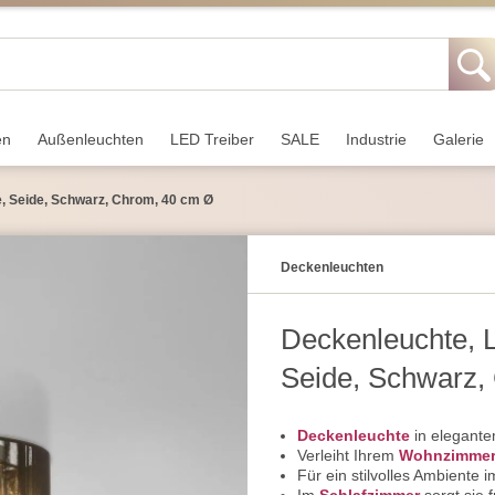
en
Außen­leuchten
LED Treiber
SALE
Industrie
Galerie
le, Seide, Schwarz, Chrom, 40 cm Ø
Decken­leuchten
Deckenleuchte, LE
Seide, Schwarz,
Deckenleuchte
in elegante
Verleiht Ihrem
Wohnzimme
Für ein stilvolles Ambiente 