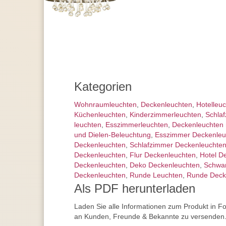
Kategorien
Wohnraum­leuchten
,
Decken­leuchten
,
Hotelleu
Küchenleuchten
,
Kinderzimmer­leuchten
,
Schlaf
leuchten
,
Esszimmer­­leuchten
,
Deckenleuchten m
und Dielen-Beleuchtung
,
Esszimmer Deckenleu
Deckenleuchten
,
Schlafzimmer Deckenleuchte
Deckenleuchten
,
Flur Deckenleuchten
,
Hotel D
Deckenleuchten
,
Deko Deckenleuchten
,
Schwa
Deckenleuchten
,
Runde Leuchten
,
Runde Deck
Als PDF herunterladen
Laden Sie alle Informationen zum Produkt in F
an Kunden, Freunde & Bekannte zu versenden