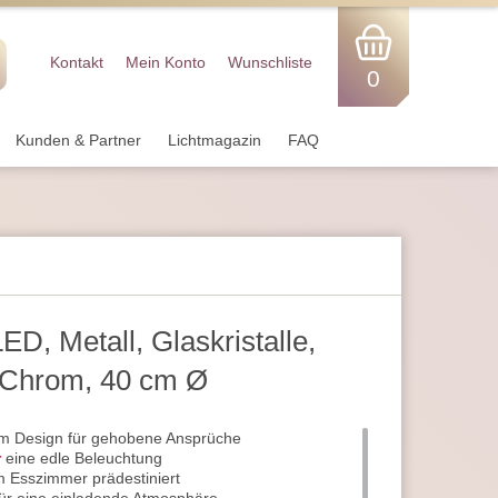
Kontakt
Mein Konto
Wunschliste
0
Kunden & Partner
Lichtmagazin
FAQ
D, Metall, Glaskristalle,
 Chrom, 40 cm Ø
m Design für gehobene Ansprüche
r
eine edle Beleuchtung
im Esszimmer prädestiniert