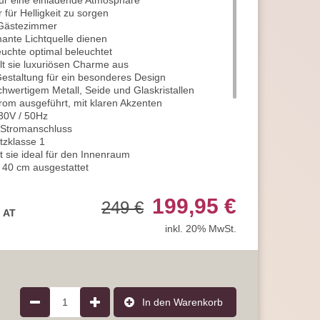
für eine einladende Atmosphäre
für Helligkeit zu sorgen
 Gästezimmer
ante Lichtquelle dienen
euchte optimal beleuchtet
lt sie luxuriösen Charme aus
estaltung für ein besonderes Design
ochwertigem Metall, Seide und Glaskristallen
om ausgeführt, mit klaren Akzenten
30V / 50Hz
n Stromanschluss
tzklasse 1
t sie ideal für den Innenraum
 40 cm ausgestattet
gt 29 cm
lfassung G9
199,95 €
249 €
chtmittel
, AT
jeweils 280 Lumen
inkl. 20% MwSt.
en Licht von 3000 Kelvin
rantie, statt der üblichen 2 Jahre
 uns jederzeit
erer Artikelanzahl nach Mengenrabatten
ragen
1
In den Warenkorb