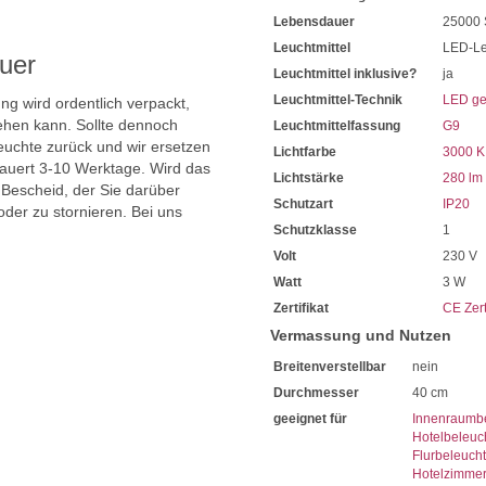
Lebensdauer
25000 
Leuchtmittel
LED-Le
uer
Leuchtmittel inklusive?
ja
Leuchtmittel-Technik
LED ge
ng wird ordentlich verpackt,
hen kann. Sollte dennoch
Leuchtmittelfassung
G9
uchte zurück und wir ersetzen
Lichtfarbe
3000 K
dauert 3-10 Werktage. Wird das
Lichtstärke
280 lm
 Bescheid, der Sie darüber
Schutzart
IP20
oder zu stornieren. Bei uns
Schutzklasse
1
Volt
230 V
Watt
3 W
Zertifikat
CE Zert
Vermassung und Nutzen
Breitenverstellbar
nein
Durchmesser
40 cm
geeignet für
Innenraumb
Hotelbeleuc
Flurbeleuch
Hotelzimme