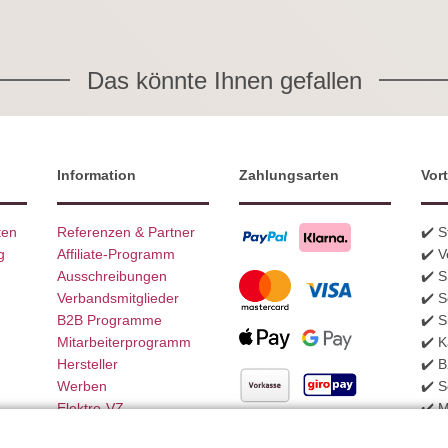
Das könnte Ihnen gefallen
Information
Zahlungsarten
Vort
ten
Referenzen & Partner
✔️ 
g
Affiliate-Programm
✔️ V
Ausschreibungen
✔️ 
Verbandsmitglieder
✔️ S
B2B Programme
✔️ S
Mitarbeiterprogramm
✔️ K
Hersteller
✔️ 
Werben
✔️ S
Elektro-VZ
✔️ 
Weitere Zahlungsarten