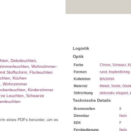
Logistik
Optik
chten
,
Dekoleuchten
,
Farbe
Chrom
,
Schwarz
,
Kl
zimmer­leuchten
,
Wohnzimmer­
it Stoffschirm
,
Flurleuchten
Formen
rund
,
tropfenförmig
chten
,
Küchen
Kollektion
BAGANA
n
,
Wohnzimmer
Material
Metall
,
Seide
,
Glask
eckenleuchten
,
Kinderzimmer
Stilrichtung
dekorativ
,
elegant
,
z
rze Leuchten
,
Schwarze
Technische Details
enleuchten
Brennstellen
8
Dimmbar
Nein
orm eines PDFs herunter, um es
EEK
F
.
Fernbedienung
Nein