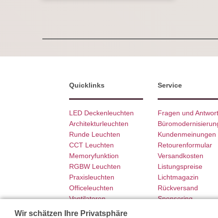
Quicklinks
Service
LED Deckenleuchten
Fragen und Antwor
Architekturleuchten
Büromodernisierun
Runde Leuchten
Kundenmeinungen
CCT Leuchten
Retourenformular
Memoryfunktion
Versandkosten
RGBW Leuchten
Listungspreise
Praxisleuchten
Lichtmagazin
Officeleuchten
Rückversand
Ventilatoren
Sponsoring
SCHÖNER WOHNEN
Garantie
Wir schätzen Ihre Privatsphäre