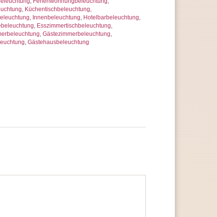
beleuchtung
,
Ferienwohnungbeleuchtung
,
euchtung
,
Küchentischbeleuchtung
,
eleuchtung
,
Innenbeleuchtung
,
Hotelbarbeleuchtung
,
ebeleuchtung
,
Esszimmertischbeleuchtung
,
erbeleuchtung
,
Gästezimmerbeleuchtung
,
leuchtung
,
Gästehausbeleuchtung