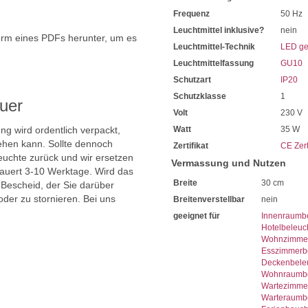
Wir empfehlen Ihnen die in
Frequenz
50 Hz
Sparen Sie täglich sehr hoh
Bei uns im Sortiment finden
Leuchtmittel inklusive?
nein
orm eines PDFs herunter, um es
Diese sind von enorm lange
Leuchtmittel-Technik
LED ge
.
Mit LED-Technik erreichen S
Leuchtmittelfassung
GU10
Sie haben bei uns 5 Jahre Ga
Bei Fragen, kontaktieren Sie
Schutzart
IP20
Erkundigen Sie sich bei höh
Schutzklasse
1
Wir freuen uns auf Ihre Anf
uer
Volt
230 V
ng wird ordentlich verpackt,
Watt
35 W
hen kann. Sollte dennoch
Zertifikat
CE Zert
uchte zurück und wir ersetzen
Vermassung und Nutzen
dauert 3-10 Werktage. Wird das
Breite
30 cm
 Bescheid, der Sie darüber
oder zu stornieren. Bei uns
Breitenverstellbar
nein
geeignet für
Innenraumb
Hotelbeleuc
Wohnzimmer
Esszimmerb
Deckenbele
Wohnraumbe
Wartezimme
Warteraumb