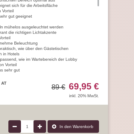
ünschten Bereich optimal aus
gnet sich für die Arbeitsfläche
 Vorteil
ehr gut geeignet
ln mühelos ausgeleuchtet werden
ant die richtigen Lichtakzente
orteil
genehme Beleuchtung
aktisch, wie über den Gästetischen
h in Hotels
assend, wie im Wartebereich der Lobby
n Vorteil
us sehr gut
h von dieser Beleuchtung
afzimmer integriert werden
, AT
69,95 €
89 €
o gute Beleuchtung
hr gut geeignet
inkl. 20% MwSt.
igern, empfehlen wir Ihnen den Einsatz von
tmittel mit integriertem Switch Dimmer
mung in 3 Stufen
n normalen Lichtschalter
hlt das Licht mit 100% voller Leuchtkraft
 Kochen oder auch an regnerischen Tagen passend
1
In den Warenkorb
tmosphäre am Abend