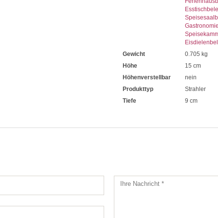
Ferienhaus
Esstischbel
Speisesaalb
Gastronomi
Speisekamm
Eisdielenbe
Gewicht
0.705 kg
Höhe
15 cm
Höhenverstellbar
nein
Produkttyp
Strahler
Tiefe
9 cm