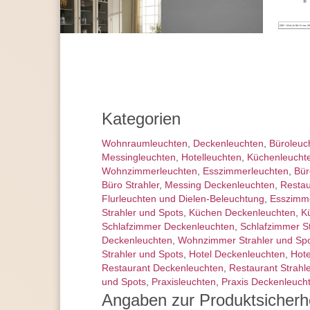
Kategorien
Wohnraum­leuchten
,
Decken­leuchten
,
Büroleuc
Messingleuchten
,
Hotelleuchten
,
Küchenleucht
Wohnzimmer­leuchten
,
Esszimmer­­leuchten
,
Bür
Büro Strahler
,
Messing Deckenleuchten
,
Restau
Flurleuchten und Dielen-Beleuchtung
,
Esszimm
Strahler und Spots
,
Küchen Deckenleuchten
,
K
Schlafzimmer Deckenleuchten
,
Schlafzimmer St
Deckenleuchten
,
Wohnzimmer Strahler und Sp
Strahler und Spots
,
Hotel Deckenleuchten
,
Hote
Restaurant Deckenleuchten
,
Restaurant Strahl
und Spots
,
Praxisleuchten
,
Praxis Deckenleuch
Angaben zur Produktsicherh