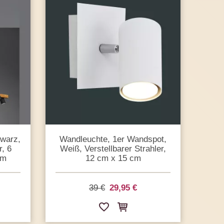
hwarz,
Wandleuchte, 1er Wandspot,
, 6
Weiß, Verstellbarer Strahler,
cm
12 cm x 15 cm
39 €
29,95 €