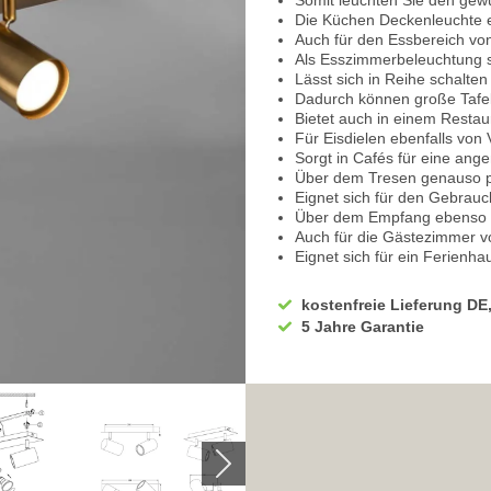
Somit leuchten Sie den gew
Die Küchen Deckenleuchte ei
Auch für den Essbereich von
Als Esszimmerbeleuchtung s
Lässt sich in Reihe schalten
Dadurch können große Tafe
Bietet auch in einem Restaur
Für Eisdielen ebenfalls von V
Sorgt in Cafés für eine an
Über dem Tresen genauso pr
Eignet sich für den Gebrauc
Über dem Empfang ebenso p
Auch für die Gästezimmer vo
Eignet sich für ein Ferienha
Das Landhaus profitiert auc
Kann ebenso gut in Ihr Schl
kostenfreie Lieferung DE
Schenkt im Flur eine ebens
5 Jahre Garantie
Auch für Ihr Wohnzimmer se
Um die Behaglichkeit zu ste
energiesparenden LED Leuch
Diese ermöglichen eine Dim
Einfache Steuerung über de
Beim ersten Einschalten stra
Ideal zum Lesen, Arbeiten,
Spendet eine angenehme A