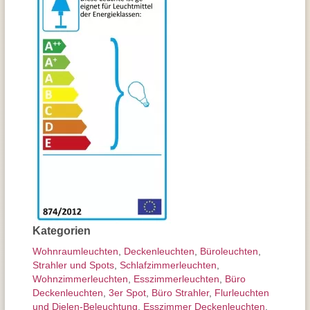
Kategorien
Wohnraum­leuchten
,
Decken­leuchten
,
Büroleuchten
,
Strahler und Spots
,
Schlafzimmer­leuchten
,
Wohnzimmer­leuchten
,
Esszimmer­­leuchten
,
Büro
Deckenleuchten
,
3er Spot
,
Büro Strahler
,
Flurleuchten
und Dielen-Beleuchtung
,
Esszimmer Deckenleuchten
,