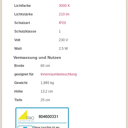
Lichtfarbe
3000 K
Lichtstärke
210 lm
Schutzart
IP20
Schutzklasse
1
Volt
230 V
Watt
2,5 W
Vermassung und Nutzen
Breite
60 cm
geeignet für
Innenraumbeleuchtung
Gewicht
1,985 kg
Höhe
13,2 cm
Tiefe
25 cm