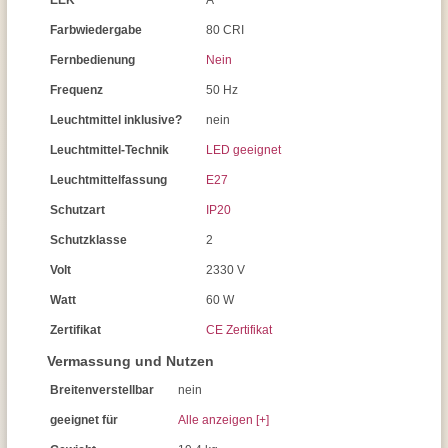
EEK
A
Farbwiedergabe
80 CRI
Fernbedienung
Nein
Frequenz
50 Hz
Leuchtmittel inklusive?
nein
Leuchtmittel-Technik
LED geeignet
Leuchtmittelfassung
E27
Schutzart
IP20
Schutzklasse
2
Volt
2330 V
Watt
60 W
Zertifikat
CE Zertifikat
Vermassung und Nutzen
Breitenverstellbar
nein
geeignet für
Alle anzeigen [+]