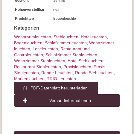
Gewicht
19,4 kg
Höhenverstellbar
nein
Produkttyp
Bogenleuchte
Kategorien
Wohnraum­leuchten
,
Stehleuchten
,
Hotelleuchten
,
Bogenleuchten
,
Schlafzimmer­leuchten
,
Wohnzimmer­
leuchten
,
Leseleuchten
,
Restaurant und
Gastroleuchten
,
Schlafzimmer Stehleuchten
,
Wohnzimmer Stehleuchten
,
Hotel Stehleuchten
,
Restaurant Stehleuchten
,
Praxisleuchten
,
Praxis
Stehleuchten
,
Runde Leuchten
,
Runde Stehleuchten
,
Markenleuchten
,
TRIO Leuchten
PDF-Datenblatt herunterladen
Versandinformationen