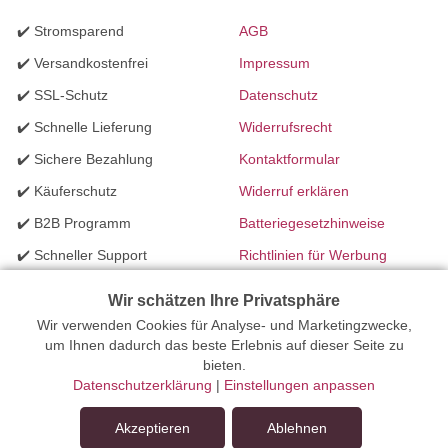
✔️ Stromsparend
AGB
✔️ Versandkostenfrei
Impressum
✔️ SSL-Schutz
Datenschutz
✔️ Schnelle Lieferung
Widerrufsrecht
✔️ Sichere Bezahlung
Kontaktformular
✔️ Käuferschutz
Widerruf erklären
✔️ B2B Programm
Batteriegesetzhinweise
✔️ Schneller Support
Richtlinien für Werbung
✔️ Mengenrabatte
Wir schätzen Ihre Privatsphäre
Wir verwenden Cookies für Analyse- und Marketingzwecke,
Ihr Onlinefachhandel für Beleuchtung seit 2012 | Erstellt mit
um Ihnen dadurch das beste Erlebnis auf dieser Seite zu
bieten.
peleides.io
Datenschutzerklärung
|
Einstellungen anpassen
Akzeptieren
Ablehnen
In den Warenkorb