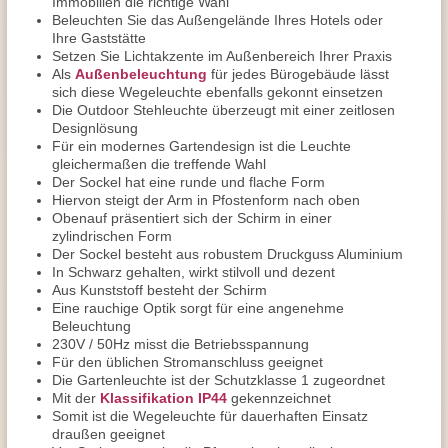
Immobilien die richtige Wahl
Beleuchten Sie das Außengelände Ihres Hotels oder
Ihre Gaststätte
Setzen Sie Lichtakzente im Außenbereich Ihrer Praxis
Als
Außenbeleuchtung
für jedes Bürogebäude lässt
sich diese Wegeleuchte ebenfalls gekonnt einsetzen
Die Outdoor Stehleuchte überzeugt mit einer zeitlosen
Designlösung
Für ein modernes Gartendesign ist die Leuchte
gleichermaßen die treffende Wahl
Der Sockel hat eine runde und flache Form
Hiervon steigt der Arm in Pfostenform nach oben
Obenauf präsentiert sich der Schirm in einer
zylindrischen Form
Der Sockel besteht aus robustem Druckguss Aluminium
In Schwarz gehalten, wirkt stilvoll und dezent
Aus Kunststoff besteht der Schirm
Eine rauchige Optik sorgt für eine angenehme
Beleuchtung
230V / 50Hz misst die Betriebsspannung
Für den üblichen Stromanschluss geeignet
Die Gartenleuchte ist der Schutzklasse 1 zugeordnet
Mit der
Klassifikation IP44
gekennzeichnet
Somit ist die Wegeleuchte für dauerhaften Einsatz
draußen geeignet