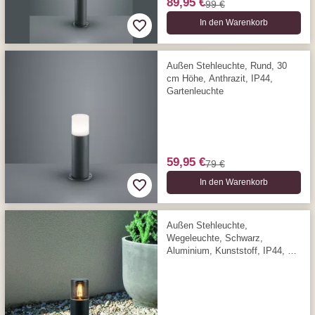
89,95 €
99 €
In den Warenkorb
Außen Stehleuchte, Rund, 30
cm Höhe, Anthrazit, IP44,
Gartenleuchte
59,95 €
79 €
In den Warenkorb
Außen Stehleuchte,
Wegeleuchte, Schwarz,
Aluminium, Kunststoff, IP44, 30
cm Höhe