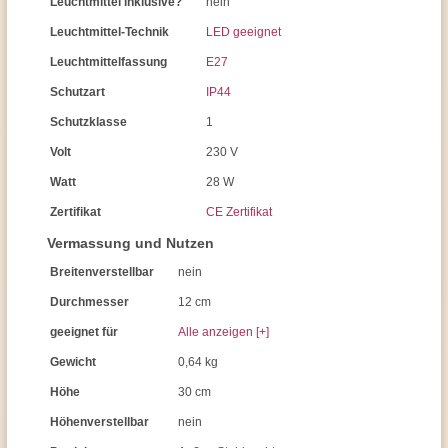
Leuchtmittel inklusive?
nein
Leuchtmittel-Technik
LED geeignet
Leuchtmittelfassung
E27
Schutzart
IP44
Schutzklasse
1
Volt
230 V
Watt
28 W
Zertifikat
CE Zertifikat
Vermassung und Nutzen
Breitenverstellbar
nein
Durchmesser
12 cm
geeignet für
Alle anzeigen [+]
Gewicht
0,64 kg
Höhe
30 cm
Höhenverstellbar
nein