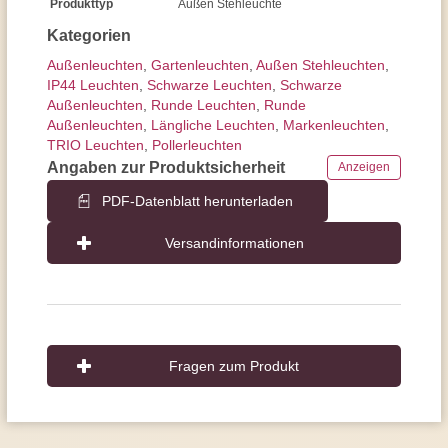
Produkttyp
Außen Stehleuchte
Kategorien
Außen­leuchten
,
Gartenleuchten
,
Außen Stehleuchten
,
IP44 Leuchten
,
Schwarze Leuchten
,
Schwarze
Außenleuchten
,
Runde Leuchten
,
Runde
Außenleuchten
,
Längliche Leuchten
,
Markenleuchten
,
TRIO Leuchten
,
Pollerleuchten
Angaben zur Produktsicherheit
Anzeigen
PDF-Datenblatt herunterladen
Versandinformationen
Fragen zum Produkt