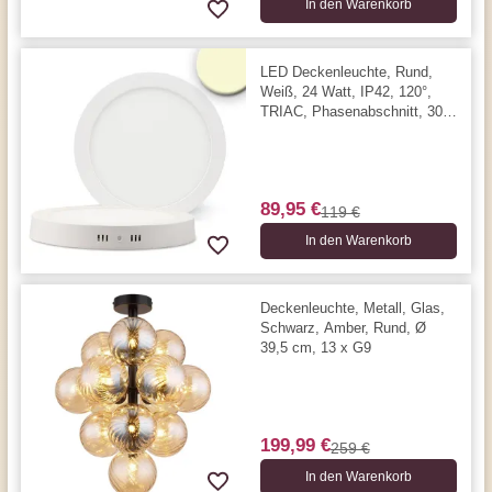
In den Warenkorb
LED Deckenleuchte, Rund,
Weiß, 24 Watt, IP42, 120°,
TRIAC, Phasenabschnitt, 30
cm Ø, 3000 Kelvin, 1850
Lumen
89,95 €
119 €
In den Warenkorb
Deckenleuchte, Metall, Glas,
Schwarz, Amber, Rund, Ø
39,5 cm, 13 x G9
199,99 €
259 €
In den Warenkorb