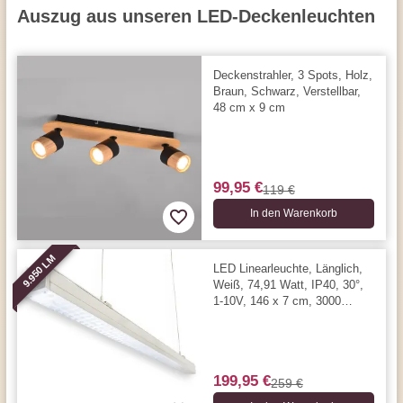
Auszug aus unseren LED-Deckenleuchten
Deckenstrahler, 3 Spots, Holz,
Braun, Schwarz, Verstellbar,
48 cm x 9 cm
99,95 €
119 €
In den Warenkorb
9.950 LM
LED Linearleuchte, Länglich,
Weiß, 74,91 Watt, IP40, 30°,
1-10V, 146 x 7 cm, 3000
Kelvin, 9950 Lumen
199,95 €
259 €