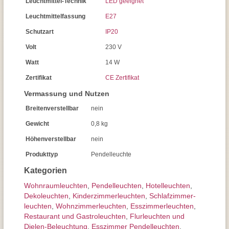
Leuchtmittel-Technik
LED geeignet
Leuchtmittelfassung
E27
Schutzart
IP20
Volt
230 V
Watt
14 W
Zertifikat
CE Zertifikat
Vermassung und Nutzen
Breitenverstellbar
nein
Gewicht
0,8 kg
Höhenverstellbar
nein
Produkttyp
Pendelleuchte
Kategorien
Wohnraum­leuchten
,
Pendel­leuchten
,
Hotelleuchten
,
Dekoleuchten
,
Kinderzimmer­leuchten
,
Schlafzimmer­
leuchten
,
Wohnzimmer­leuchten
,
Esszimmer­­leuchten
,
Restaurant und Gastroleuchten
,
Flurleuchten und
Dielen-Beleuchtung
,
Esszimmer Pendelleuchten
,