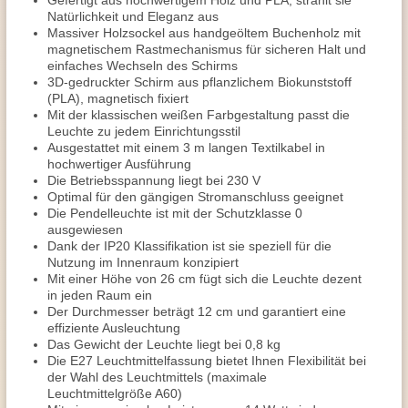
Gefertigt aus hochwertigem Holz und PLA, strahlt sie
Natürlichkeit und Eleganz aus
Massiver Holzsockel aus handgeöltem Buchenholz mit
magnetischem Rastmechanismus für sicheren Halt und
einfaches Wechseln des Schirms
3D-gedruckter Schirm aus pflanzlichem Biokunststoff
(PLA), magnetisch fixiert
Mit der klassischen weißen Farbgestaltung passt die
Leuchte zu jedem Einrichtungsstil
Ausgestattet mit einem 3 m langen Textilkabel in
hochwertiger Ausführung
Die Betriebsspannung liegt bei 230 V
Optimal für den gängigen Stromanschluss geeignet
Die Pendelleuchte ist mit der Schutzklasse 0
ausgewiesen
Dank der IP20 Klassifikation ist sie speziell für die
Nutzung im Innenraum konzipiert
Mit einer Höhe von 26 cm fügt sich die Leuchte dezent
in jeden Raum ein
Der Durchmesser beträgt 12 cm und garantiert eine
effiziente Ausleuchtung
Das Gewicht der Leuchte liegt bei 0,8 kg
Die E27 Leuchtmittelfassung bietet Ihnen Flexibilität bei
der Wahl des Leuchtmittels (maximale
Leuchtmittelgröße A60)