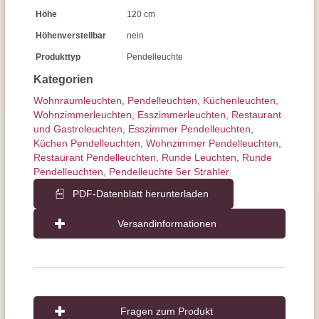
Höhe
120 cm
Höhenverstellbar
nein
Produkttyp
Pendelleuchte
Kategorien
Wohnraum­leuchten
,
Pendel­leuchten
,
Küchenleuchten
,
Wohnzimmer­leuchten
,
Esszimmer­­leuchten
,
Restaurant
und Gastroleuchten
,
Esszimmer Pendelleuchten
,
Küchen Pendelleuchten
,
Wohnzimmer Pendelleuchten
,
Restaurant Pendelleuchten
,
Runde Leuchten
,
Runde
Pendelleuchten
,
Pendelleuchte 5er Strahler
PDF-Datenblatt herunterladen
Versandinformationen
Fragen zum Produkt