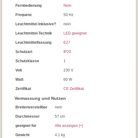
Fernbedienung
Nein
Frequenz
50 Hz
Leuchtmittel inklusive?
nein
Leuchtmittel-Technik
LED geeignet
Leuchtmittelfassung
E27
Schutzart
IP20
Schutzklasse
1
Volt
230 V
Watt
60 W
Zertifikat
CE Zertifikat
Vermassung und Nutzen
Breitenverstellbar
nein
Durchmesser
57 cm
geeignet für
Alle anzeigen [+]
Gewicht
4.1 kg