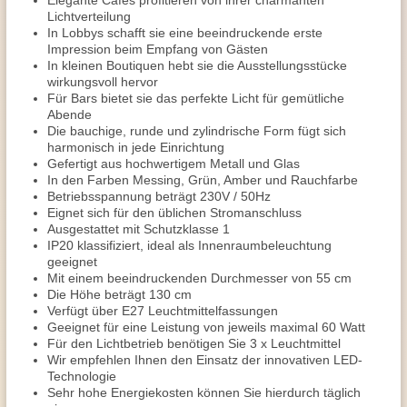
Elegante Cafés profitieren von ihrer charmanten
Lichtverteilung
In Lobbys schafft sie eine beeindruckende erste
Impression beim Empfang von Gästen
In kleinen Boutiquen hebt sie die Ausstellungsstücke
wirkungsvoll hervor
Für Bars bietet sie das perfekte Licht für gemütliche
Abende
Die bauchige, runde und zylindrische Form fügt sich
harmonisch in jede Einrichtung
Gefertigt aus hochwertigem Metall und Glas
In den Farben Messing, Grün, Amber und Rauchfarbe
Betriebsspannung beträgt 230V / 50Hz
Eignet sich für den üblichen Stromanschluss
Ausgestattet mit Schutzklasse 1
IP20 klassifiziert, ideal als Innenraumbeleuchtung
geeignet
Mit einem beeindruckenden Durchmesser von 55 cm
Die Höhe beträgt 130 cm
Verfügt über E27 Leuchtmittelfassungen
Geeignet für eine Leistung von jeweils maximal 60 Watt
Für den Lichtbetrieb benötigen Sie 3 x Leuchtmittel
Wir empfehlen Ihnen den Einsatz der innovativen LED-
Technologie
Sehr hohe Energiekosten können Sie hierdurch täglich