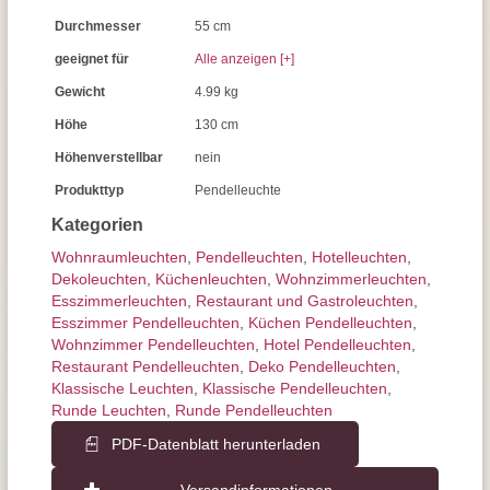
Durchmesser
55 cm
geeignet für
Alle anzeigen [+]
Gewicht
4.99 kg
Höhe
130 cm
Höhenverstellbar
nein
Produkttyp
Pendelleuchte
Kategorien
Wohnraum­leuchten
,
Pendel­leuchten
,
Hotelleuchten
,
Dekoleuchten
,
Küchenleuchten
,
Wohnzimmer­leuchten
,
Esszimmer­­leuchten
,
Restaurant und Gastroleuchten
,
Esszimmer Pendelleuchten
,
Küchen Pendelleuchten
,
Wohnzimmer Pendelleuchten
,
Hotel Pendelleuchten
,
Restaurant Pendelleuchten
,
Deko Pendelleuchten
,
Klassische Leuchten
,
Klassische Pendelleuchten
,
Runde Leuchten
,
Runde Pendelleuchten
PDF-Datenblatt herunterladen