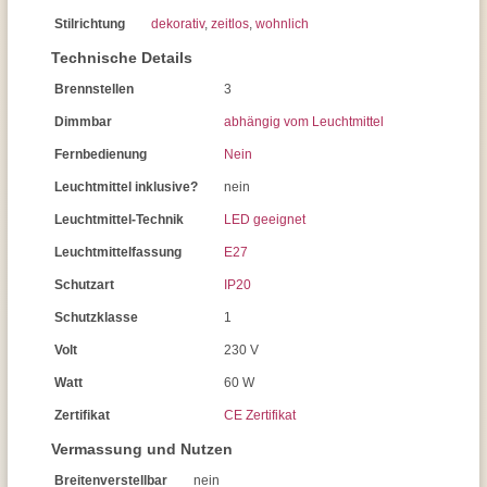
Stilrichtung
dekorativ
,
zeitlos
,
wohnlich
Technische Details
Brennstellen
3
Dimmbar
abhängig vom Leuchtmittel
Fernbedienung
Nein
Leuchtmittel inklusive?
nein
Leuchtmittel-Technik
LED geeignet
Leuchtmittelfassung
E27
Schutzart
IP20
Schutzklasse
1
Volt
230 V
Watt
60 W
Zertifikat
CE Zertifikat
Vermassung und Nutzen
Breitenverstellbar
nein