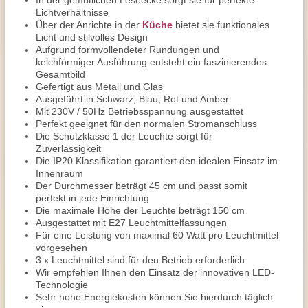
In der gemütlichen Leseecke sorgt sie für perfekte
Lichtverhältnisse
Über der Anrichte in der
Küche
bietet sie funktionales
Licht und stilvolles Design
Aufgrund formvollendeter Rundungen und
kelchförmiger Ausführung entsteht ein faszinierendes
Gesamtbild
Gefertigt aus Metall und Glas
Ausgeführt in Schwarz, Blau, Rot und Amber
Mit 230V / 50Hz Betriebsspannung ausgestattet
Perfekt geeignet für den normalen Stromanschluss
Die Schutzklasse 1 der Leuchte sorgt für
Zuverlässigkeit
Die IP20 Klassifikation garantiert den idealen Einsatz im
Innenraum
Der Durchmesser beträgt 45 cm und passt somit
perfekt in jede Einrichtung
Die maximale Höhe der Leuchte beträgt 150 cm
Ausgestattet mit E27 Leuchtmittelfassungen
Für eine Leistung von maximal 60 Watt pro Leuchtmittel
vorgesehen
3 x Leuchtmittel sind für den Betrieb erforderlich
Wir empfehlen Ihnen den Einsatz der innovativen LED-
Technologie
Sehr hohe Energiekosten können Sie hierdurch täglich