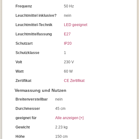
Frequenz
50 Hz
Leuchtmittel inklusive?
nein
Leuchtmittel-Technik
LED geeignet
Leuchtmittelfassung
E27
Schutzart
IP20
Schutzklasse
1
Volt
230 V
Watt
60 W
Zertifikat
CE Zertifikat
Vermassung und Nutzen
Breitenverstellbar
nein
Durchmesser
45 cm
geeignet für
Alle anzeigen [+]
Gewicht
2.23 kg
Höhe
150 cm