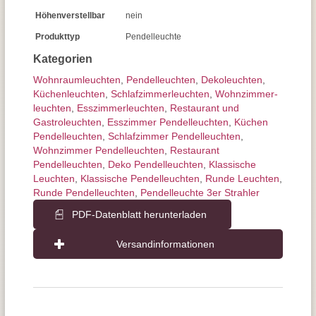
Höhenverstellbar
nein
Produkttyp
Pendelleuchte
Kategorien
Wohnraum­leuchten
,
Pendel­leuchten
,
Dekoleuchten
,
Küchenleuchten
,
Schlafzimmer­leuchten
,
Wohnzimmer­
leuchten
,
Esszimmer­­leuchten
,
Restaurant und
Gastroleuchten
,
Esszimmer Pendelleuchten
,
Küchen
Pendelleuchten
,
Schlafzimmer Pendelleuchten
,
Wohnzimmer Pendelleuchten
,
Restaurant
Pendelleuchten
,
Deko Pendelleuchten
,
Klassische
Leuchten
,
Klassische Pendelleuchten
,
Runde Leuchten
,
Runde Pendelleuchten
,
Pendelleuchte 3er Strahler
PDF-Datenblatt herunterladen
Versandinformationen