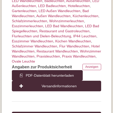
LED Wandleuchten
,
Badleuchten
,
Außen­leuchten
,
LED
Außenleuchten
,
LED Badleuchten
,
Hotelleuchten
,
Gartenleuchten
,
LED Außen Wandleuchten
,
Bad
Wandleuchten
,
Außen Wandleuchten
,
Küchenleuchten
,
Schlafzimmer­leuchten
,
Wohnzimmer­leuchten
,
Esszimmer­­leuchten
,
LED Bad Wandleuchten
,
LED Bad
Spiegelleuchten
,
Restaurant und Gastroleuchten
,
Flurleuchten und Dielen-Beleuchtung
,
IP44 Leuchten
,
Esszimmer Wandleuchten
,
Küchen Wandleuchten
,
Schlafzimmer Wandleuchten
,
Flur Wandleuchten
,
Hotel
Wandleuchten
,
Restaurant Wandleuchten
,
Wohnzimmer
Wandleuchten
,
Praxisleuchten
,
Praxis Wandleuchten
,
Ovale Leuchte
Angaben zur Produktsicherheit
Anzeigen
PDF-Datenblatt herunterladen
Versandinformationen