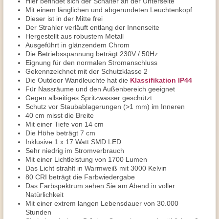
Hier befindet sich der Schalter an der Unterseite
Mit einem länglichen und abgerundeten Leuchtenkopf
Dieser ist in der Mitte frei
Der Strahler verläuft entlang der Innenseite
Hergestellt aus robustem Metall
Ausgeführt in glänzendem Chrom
Die Betriebsspannung beträgt 230V / 50Hz
Eignung für den normalen Stromanschluss
Gekennzeichnet mit der Schutzklasse 2
Die Outdoor Wandleuchte hat die
Klassifikation IP44
Für Nassräume und den Außenbereich geeignet
Gegen allseitiges Spritzwasser geschützt
Schutz vor Staubablagerungen (>1 mm) im Inneren
40 cm misst die Breite
Mit einer Tiefe von 14 cm
Die Höhe beträgt 7 cm
Inklusive 1 x 17 Watt SMD LED
Sehr niedrig im Stromverbrauch
Mit einer Lichtleistung von 1700 Lumen
Das Licht strahlt in Warmweiß mit 3000 Kelvin
80 CRI beträgt die Farbwiedergabe
Das Farbspektrum sehen Sie am Abend in voller
Natürlichkeit
Mit einer extrem langen Lebensdauer von 30.000
Stunden