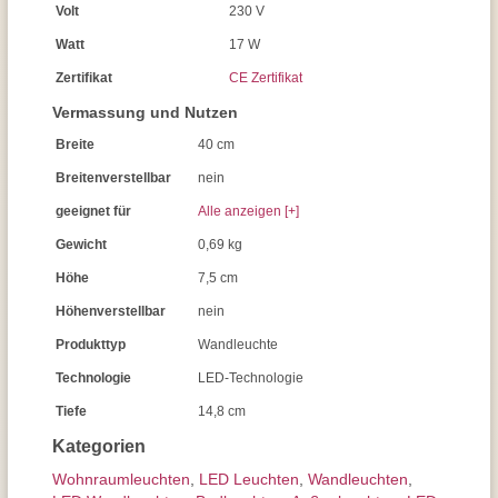
Volt
230 V
Watt
17 W
Zertifikat
CE Zertifikat
Vermassung und Nutzen
Breite
40 cm
Breitenverstellbar
nein
geeignet für
Alle anzeigen [+]
Gewicht
0,69 kg
Höhe
7,5 cm
Höhenverstellbar
nein
Produkttyp
Wandleuchte
Technologie
LED-Technologie
Tiefe
14,8 cm
Kategorien
Wohnraum­leuchten
,
LED Leuchten
,
Wand­leuchten
,