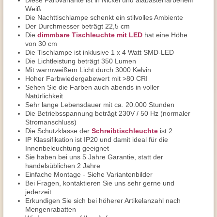
Diese Farbvariante ist in Nickel und alabasterfarbenem
Weiß
Die Nachttischlampe schenkt ein stilvolles Ambiente
Der Durchmesser beträgt 22,5 cm
Die
dimmbare Tischleuchte mit LED
hat eine Höhe
von 30 cm
Die Tischlampe ist inklusive 1 x 4 Watt SMD-LED
Die Lichtleistung beträgt 350 Lumen
Mit warmweißem Licht durch 3000 Kelvin
Hoher Farbwiedergabewert mit >80 CRI
Sehen Sie die Farben auch abends in voller
Natürlichkeit
Sehr lange Lebensdauer mit ca. 20.000 Stunden
Die Betriebsspannung beträgt 230V / 50 Hz (normaler
Stromanschluss)
Die Schutzklasse der
Schreibtischleuchte
ist 2
IP Klassifikation ist IP20 und damit ideal für die
Innenbeleuchtung geeignet
Sie haben bei uns 5 Jahre Garantie, statt der
handelsüblichen 2 Jahre
Einfache Montage - Siehe Variantenbilder
Bei Fragen, kontaktieren Sie uns sehr gerne und
jederzeit
Erkundigen Sie sich bei höherer Artikelanzahl nach
Mengenrabatten