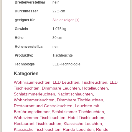
Breitenverstellbar
nein
Durchmesser
22,5 cm
geeignet für
Alle anzeigen [+]
Gewicht
1,075 kg
Höhe
30 cm
Höhenverstellbar
nein
Produkttyp
Tischleuchte
Technologie
LED-Technologie
Kategorien
Wohnraum­leuchten
,
LED Leuchten
,
Tisch­leuchten
,
LED
Tischleuchten
,
Dimmbare Leuchten
,
Hotelleuchten
,
Schlafzimmer­leuchten
,
Nachttisch­leuchten
,
Wohnzimmer­leuchten
,
Dimmbare Tischleuchten
,
Restaurant und Gastroleuchten
,
Leuchten mit
Berührungs­dimmer
,
Schlafzimmer Tischleuchten
,
Wohnzimmer Tischleuchten
,
Hotel Tischleuchten
,
Restaurant Tischleuchten
,
Klassische Leuchten
,
Klassische Tischleuchten
,
Runde Leuchten
,
Runde