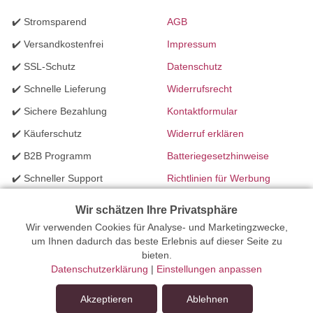
✔️ Stromsparend
AGB
✔️ Versandkostenfrei
Impressum
✔️ SSL-Schutz
Datenschutz
✔️ Schnelle Lieferung
Widerrufsrecht
✔️ Sichere Bezahlung
Kontaktformular
✔️ Käuferschutz
Widerruf erklären
✔️ B2B Programm
Batteriegesetzhinweise
✔️ Schneller Support
Richtlinien für Werbung
✔️ Mengenrabatte
Wir schätzen Ihre Privatsphäre
Wir verwenden Cookies für Analyse- und Marketingzwecke,
Ihr Onlinefachhandel für Beleuchtung seit 2012 | Erstellt mit
um Ihnen dadurch das beste Erlebnis auf dieser Seite zu
bieten.
peleides.io
Datenschutzerklärung
|
Einstellungen anpassen
Akzeptieren
Ablehnen
In den Warenkorb