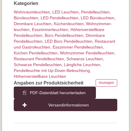
Kategorien
Wohnraum­leuchten
,
LED Leuchten
,
Pendel­leuchten
,
Büroleuchten
,
LED Pendelleuchten
,
LED Büroleuchten
,
Dimmbare Leuchten
,
Küchenleuchten
,
Wohnzimmer­
leuchten
,
Esszimmer­­leuchten
,
Höhen­verstellbare
Pendelleuchten
,
Büro Pendelleuchten
,
Dimmbare
Pendelleuchten
,
LED Büro Pendelleuchten
,
Restaurant
und Gastroleuchten
,
Esszimmer Pendelleuchten
,
Küchen Pendelleuchten
,
Wohnzimmer Pendelleuchten
,
Restaurant Pendelleuchten
,
Schwarze Leuchten
,
Schwarze Pendelleuchten
,
Längliche Leuchten
,
Pendelleuchte mit Up-Down-Beleuchtung
,
Höhenverstellbare Leuchten
Angaben zur Produktsicherheit
Anzeigen
PDF-Datenblatt herunterladen
Versandinformationen