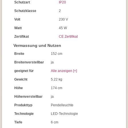
Schutzart
IP20
Schutzklasse
2
Volt
230 V
Watt
45 W
Zertifikat
CE Zertifikat
Vermassung und Nutzen
Breite
152 cm
Breitenverstellbar
ja
geeignet für
Alle anzeigen [+]
Gewicht
5.22 kg
Höhe
174 cm
Höhenverstellbar
ja
Produkttyp
Pendelleuchte
Technologie
LED-Technologie
Tiefe
6 cm