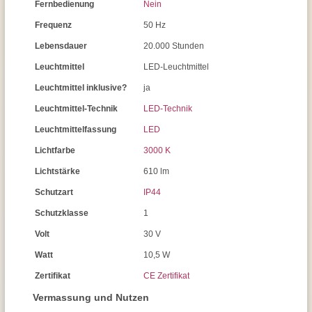
Fernbedienung
Nein
Frequenz
50 Hz
Lebensdauer
20.000 Stunden
Leuchtmittel
LED-Leuchtmittel
Leuchtmittel inklusive?
ja
Leuchtmittel-Technik
LED-Technik
Leuchtmittelfassung
LED
Lichtfarbe
3000 K
Lichtstärke
610 lm
Schutzart
IP44
Schutzklasse
1
Volt
30 V
Watt
10,5 W
Zertifikat
CE Zertifikat
Vermassung und Nutzen