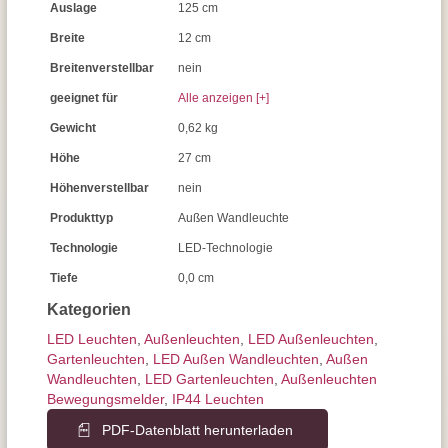
Auslage
125 cm
Breite
12 cm
Breitenverstellbar
nein
geeignet für
Alle anzeigen [+]
Gewicht
0,62 kg
Höhe
27 cm
Höhenverstellbar
nein
Produkttyp
Außen Wandleuchte
Technologie
LED-Technologie
Tiefe
0,0 cm
Kategorien
LED Leuchten
,
Außen­leuchten
,
LED Außenleuchten
,
Gartenleuchten
,
LED Außen Wandleuchten
,
Außen
Wandleuchten
,
LED Gartenleuchten
,
Außenleuchten
Bewegungs­melder
,
IP44 Leuchten
PDF-Datenblatt herunterladen