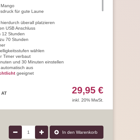
e Mango
usdruck für gute Laune
hierdurch überall platzieren
 den USB Anschluss
on 12 Stunden
s zu 70 Stunden
mer
lligkeitsstufen wählen
r Timer verbaut
nuten und 30 Minuten einstellen
n automatisch aus
htlicht
geeignet
s Licht
ndung in Kinder-Höhlen
29,95 €
ung eignet sie sich hervorragend für das
, AT
inkl. 20% MwSt.
Flur bringt sie eine freundliche Lichtstimmung
ine kompakte Form mit 11,6 cm Höhe
ikon und in ansprechendem Grün gehalten
mit einer Betriebsspannung von 5 V
manschlüsse
 3
1
In den Warenkorb
IP20 für den Innenraum ausgewiesen