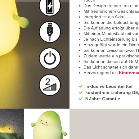
Touch
Das Design erinnert an ein
Mit freundlichem Gesichtsa
Integriert ist ein Akku
Sie können die Beleuchtung 
Die Aufladung erfolgt über
Mit einer Mindestlaufzeit v
Je nach Lichteinstellung bi
Hinzugefügt wurde ein Dim
Sie können zwischen zwei He
Zudem wurde ein praktische
Sie können diesen auf 15 Mi
Das Licht schaltet sich dan
Hervorragend als
Kindernac
Neben dem Bett ein optimale
Eignet sich auch zur Verwe
inklusive Leuchtmittel
Mit ihrer sanften Lichtstimm
kostenfreie Lieferung DE
Schlafzimmer
5 Jahre Garantie
Als dekorative Ergänzung im 
Die Leuchte verfügt über e
Gefertigt aus robustem Sil
Die Designleuchte arbeitet 
Geeignet für normale Stro
Sie besitzt die Schutzklasse
Die Klassifikation ist mit 