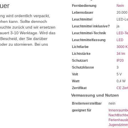
uer
Fernbedienung
Nein
Lebensdauer
20.000
ng wird ordentlich verpackt,
Leuchtmittel
LED-Le
hen kann. Sollte dennoch
Leuchtmittel inklusive?
ja
uchte zurück und wir ersetzen
dauert 3-10 Werktage. Wird das
Leuchtmittel-Technik
LED-Te
 Bescheid, der Sie darüber
Leuchtmittelfassung
LED
oder zu stornieren. Bei uns
Lichtfarbe
3000 K
Lichtstärke
34 lm
Schutzart
IP20
Schutzklasse
3
Volt
5 V
Watt
0,4 W
Zertifikat
CE Zert
Vermassung und Nutzen
Breitenverstellbar
nein
geeignet für
Innenraumb
Nachttischb
Ferienhaus
Jugendzimm