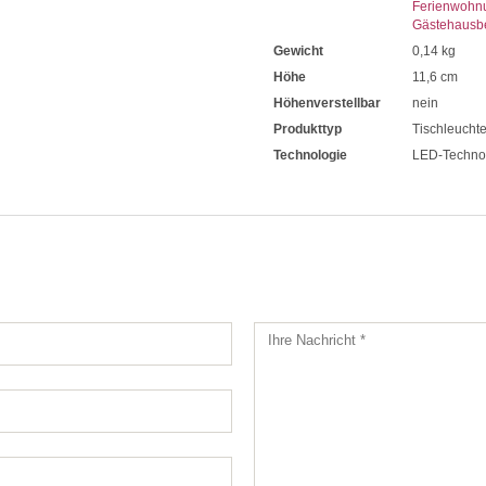
Ferienwohn
Gästehausb
Gewicht
0,14 kg
Höhe
11,6 cm
Höhenverstellbar
nein
Produkttyp
Tischleucht
Technologie
LED-Techno