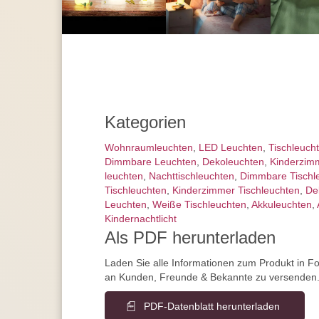
Kategorien
Wohnraum­leuchten
,
LED Leuchten
,
Tisch­leuch
Dimmbare Leuchten
,
Dekoleuchten
,
Kinderzimm
leuchten
,
Nachttisch­leuchten
,
Dimmbare Tischl
Tischleuchten
,
Kinderzimmer Tischleuchten
,
De
Leuchten
,
Weiße Tischleuchten
,
Akkuleuchten
,
Kindernachtlicht
Als PDF herunterladen
Laden Sie alle Informationen zum Produkt in F
an Kunden, Freunde & Bekannte zu versenden
PDF-Datenblatt herunterladen