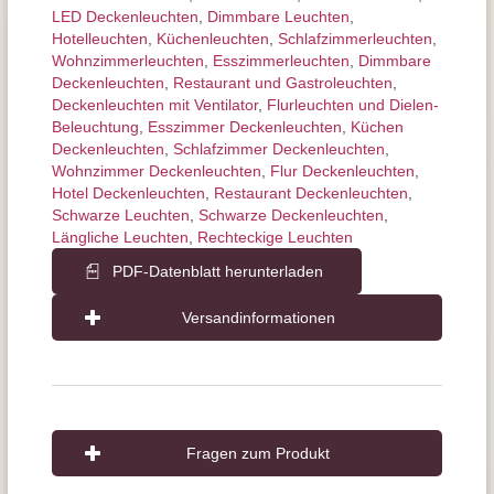
LED Deckenleuchten
,
Dimmbare Leuchten
,
Hotelleuchten
,
Küchenleuchten
,
Schlafzimmer­leuchten
,
Wohnzimmer­leuchten
,
Esszimmer­­leuchten
,
Dimmbare
Deckenleuchten
,
Restaurant und Gastroleuchten
,
Deckenleuchten mit Ventilator
,
Flurleuchten und Dielen-
Beleuchtung
,
Esszimmer Deckenleuchten
,
Küchen
Deckenleuchten
,
Schlafzimmer Deckenleuchten
,
Wohnzimmer Deckenleuchten
,
Flur Deckenleuchten
,
Hotel Deckenleuchten
,
Restaurant Deckenleuchten
,
Schwarze Leuchten
,
Schwarze Deckenleuchten
,
Längliche Leuchten
,
Rechteckige Leuchten
PDF-Datenblatt herunterladen
Versandinformationen
Fragen zum Produkt