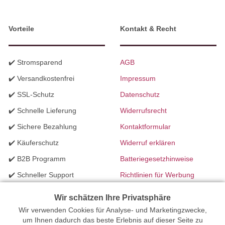
Vorteile
Kontakt & Recht
✔️ Stromsparend
AGB
✔️ Versandkostenfrei
Impressum
✔️ SSL-Schutz
Datenschutz
✔️ Schnelle Lieferung
Widerrufsrecht
✔️ Sichere Bezahlung
Kontaktformular
✔️ Käuferschutz
Widerruf erklären
✔️ B2B Programm
Batteriegesetzhinweise
✔️ Schneller Support
Richtlinien für Werbung
✔️ Mengenrabatte
Wir schätzen Ihre Privatsphäre
Wir verwenden Cookies für Analyse- und Marketingzwecke,
Ihr Onlinefachhandel für Beleuchtung seit 2012 | Erstellt mit
um Ihnen dadurch das beste Erlebnis auf dieser Seite zu