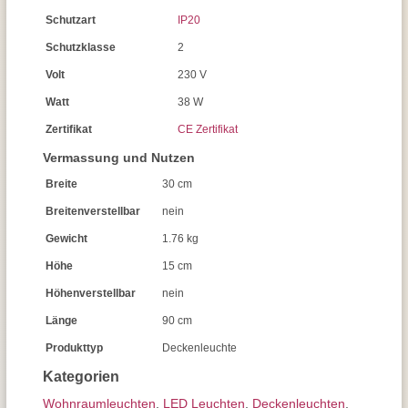
Schutzart
IP20
Schutzklasse
2
Volt
230 V
Watt
38 W
Zertifikat
CE Zertifikat
Vermassung und Nutzen
Breite
30 cm
Breitenverstellbar
nein
Gewicht
1.76 kg
Höhe
15 cm
Höhenverstellbar
nein
Länge
90 cm
Produkttyp
Deckenleuchte
Kategorien
Wohnraum­leuchten
,
LED Leuchten
,
Decken­leuchten
,