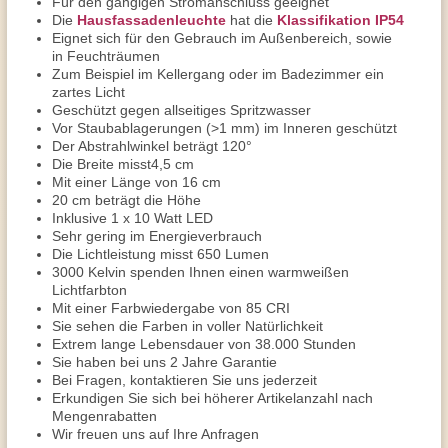
Für den gängigen Stromanschluss geeignet
Die
Hausfassadenleuchte
hat die
Klassifikation IP54
Eignet sich für den Gebrauch im Außenbereich, sowie
in Feuchträumen
Zum Beispiel im Kellergang oder im Badezimmer ein
zartes Licht
Geschützt gegen allseitiges Spritzwasser
Vor Staubablagerungen (>1 mm) im Inneren geschützt
Der Abstrahlwinkel beträgt 120°
Die Breite misst4,5 cm
Mit einer Länge von 16 cm
20 cm beträgt die Höhe
Inklusive 1 x 10 Watt LED
Sehr gering im Energieverbrauch
Die Lichtleistung misst 650 Lumen
3000 Kelvin spenden Ihnen einen warmweißen
Lichtfarbton
Mit einer Farbwiedergabe von 85 CRI
Sie sehen die Farben in voller Natürlichkeit
Extrem lange Lebensdauer von 38.000 Stunden
Sie haben bei uns 2 Jahre Garantie
Bei Fragen, kontaktieren Sie uns jederzeit
Erkundigen Sie sich bei höherer Artikelanzahl nach
Mengenrabatten
Wir freuen uns auf Ihre Anfragen