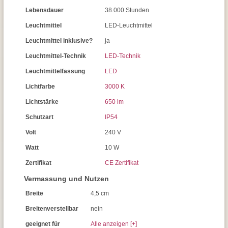
Lebensdauer
38.000 Stunden
Leuchtmittel
LED-Leuchtmittel
Leuchtmittel inklusive?
ja
Leuchtmittel-Technik
LED-Technik
Leuchtmittelfassung
LED
Lichtfarbe
3000 K
Lichtstärke
650 lm
Schutzart
IP54
Volt
240 V
Watt
10 W
Zertifikat
CE Zertifikat
Vermassung und Nutzen
Breite
4,5 cm
Breitenverstellbar
nein
geeignet für
Alle anzeigen [+]