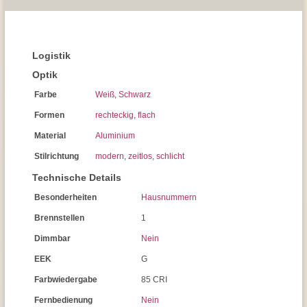
Logistik
Optik
Farbe
Weiß
,
Schwarz
Formen
rechteckig
,
flach
Material
Aluminium
Stilrichtung
modern
,
zeitlos
,
schlicht
Technische Details
Besonderheiten
Hausnummern
Brennstellen
1
Dimmbar
Nein
EEK
G
Farbwiedergabe
85 CRI
Fernbedienung
Nein