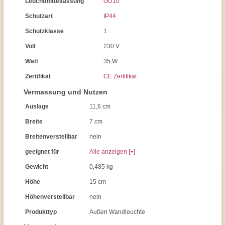
Leuchtmittelfassung
GU10
Schutzart
IP44
Schutzklasse
1
Volt
230 V
Watt
35 W
Zertifikat
CE Zertifikat
Vermassung und Nutzen
Auslage
11,6 cm
Breite
7 cm
Breitenverstellbar
nein
geeignet für
Alle anzeigen [+]
Gewicht
0,485 kg
Höhe
15 cm
Höhenverstellbar
nein
Produkttyp
Außen Wandleuchte