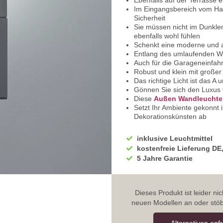
Ebenfalls auf der Terrasse
Im Eingangsbereich vom Hau
Sicherheit
Sie müssen nicht im Dunkle
ebenfalls wohl fühlen
Schenkt eine moderne und 
Entlang des umlaufenden W
Auch für die Garageneinfah
Robust und klein mit großer
Das richtige Licht ist das A
Gönnen Sie sich den Luxus
Diese
Außen Wandleuchte
Setzt Ihr Ambiente gekonnt 
Dekorationskünsten ab
Vielmehr passt sich diese
Sie erhalten eine blendfrei
inklusive Leuchtmittel
So macht es noch mehr Sp
kostenfreie Lieferung DE
Der Korpus hat eine Quade
5 Jahre Garantie
Obenauf sitzt die Lichtquelle
Eingefasst in einen Rahmen
Der Schirm hat eine leicht
Hergestellt wurde der Korp
Dieses Produkt ist leider n
Hier in anthrazitfarbener Au
neuen Modellen an oder stöb
Der Schirm besteht aus Acry
Sehr widerstandsfähig und l