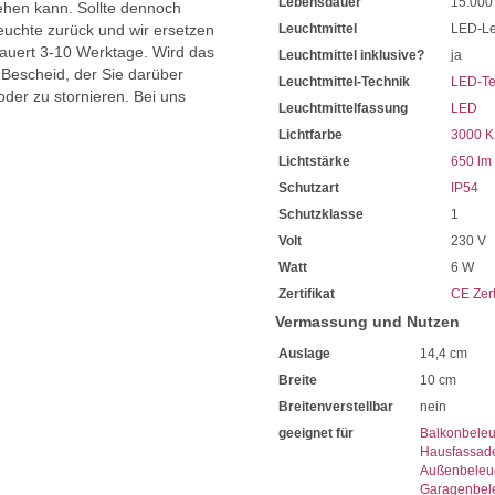
Lebensdauer
15.000
hen kann. Sollte dennoch
uchte zurück und wir ersetzen
Leuchtmittel
LED-Le
dauert 3-10 Werktage. Wird das
Leuchtmittel inklusive?
ja
 Bescheid, der Sie darüber
Leuchtmittel-Technik
LED-Te
oder zu stornieren. Bei uns
Leuchtmittelfassung
LED
Lichtfarbe
3000 K
Lichtstärke
650 lm
Schutzart
IP54
Schutzklasse
1
Volt
230 V
Watt
6 W
Zertifikat
CE Zert
Vermassung und Nutzen
Auslage
14,4 cm
Breite
10 cm
Breitenverstellbar
nein
geeignet für
Balkonbele
Hausfassad
Außenbeleu
Garagenbel