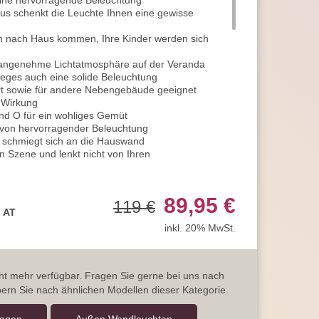
 eine hervorragende Beleuchtung
s schenkt die Leuchte Ihnen eine gewisse
n nach Haus kommen, Ihre Kinder werden sich
angenehme Lichtatmosphäre auf der Veranda
eges auch eine solide Beleuchtung
rt sowie für andere Nebengebäude geeignet
 Wirkung
 und O für ein wohliges Gemüt
 von hervorragender Beleuchtung
schmiegt sich an die Hauswand
in Szene und lenkt nicht von Ihren
 Wandlampe der Umgebung an
e und gemütliche Ausleuchtung
89,95 €
119 €
aß nach Hause zu kommen
, AT
rform
inkl. 20% MwSt.
e Pyramidenstumpfform
us aus Druckguss Aluminium
icht mehr verfügbar. Fragen Sie gerne bei uns nach
sführung
ern Sie nach ähnlichen Modellen dieser Kategorie.
lglas
anglebig