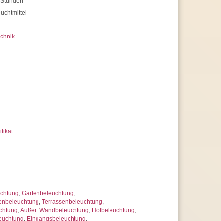
 Stunden
uchtmittel
chnik
ifikat
uchtung
,
Gartenbeleuchtung
,
enbeleuchtung
,
Terrassenbeleuchtung
,
chtung
,
Außen Wandbeleuchtung
,
Hofbeleuchtung
,
euchtung
,
Eingangsbeleuchtung
,