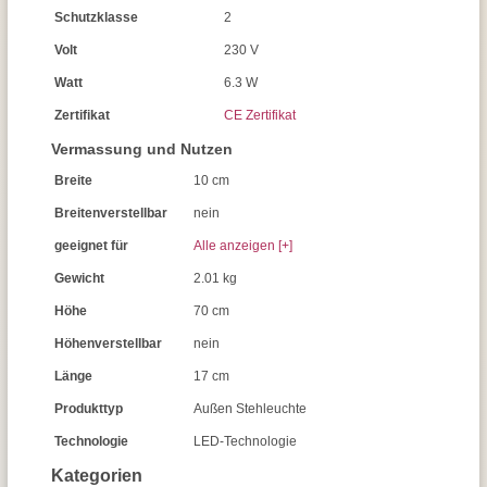
Schutzklasse
2
Volt
230 V
Watt
6.3 W
Zertifikat
CE Zertifikat
Vermassung und Nutzen
Breite
10 cm
Breitenverstellbar
nein
geeignet für
Alle anzeigen [+]
Gewicht
2.01 kg
Höhe
70 cm
Höhenverstellbar
nein
Länge
17 cm
Produkttyp
Außen Stehleuchte
Technologie
LED-Technologie
Kategorien