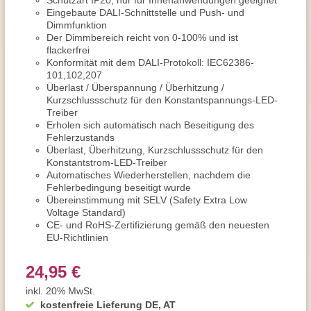
Schutzart IP20, nur für Innenanwendungen geeignet
Eingebaute DALI-Schnittstelle und Push- und
Dimmfunktion
Der Dimmbereich reicht von 0-100% und ist
flackerfrei
Konformität mit dem DALI-Protokoll: IEC62386-
101,102,207
Überlast / Überspannung / Überhitzung /
Kurzschlussschutz für den Konstantspannungs-LED-
Treiber
Erholen sich automatisch nach Beseitigung des
Fehlerzustands
Überlast, Überhitzung, Kurzschlussschutz für den
Konstantstrom-LED-Treiber
Automatisches Wiederherstellen, nachdem die
Fehlerbedingung beseitigt wurde
Übereinstimmung mit SELV (Safety Extra Low
Voltage Standard)
CE- und RoHS-Zertifizierung gemäß den neuesten
EU-Richtlinien
24,95 €
inkl. 20% MwSt.
kostenfreie Lieferung DE, AT