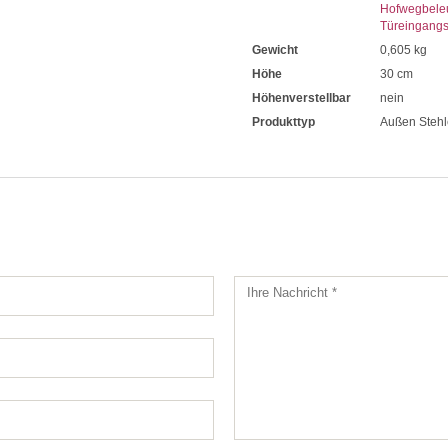
Hofwegbele
Türeingang
Gewicht
0,605 kg
Höhe
30 cm
Höhenverstellbar
nein
Produkttyp
Außen Stehl