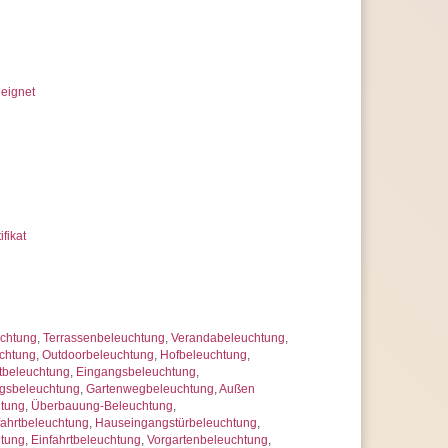
eignet
ifikat
chtung
,
Terrassenbeleuchtung
,
Verandabeleuchtung
,
chtung
,
Outdoorbeleuchtung
,
Hofbeleuchtung
,
tbeleuchtung
,
Eingangsbeleuchtung
,
gsbeleuchtung
,
Gartenwegbeleuchtung
,
Außen
htung
,
Überbauung-Beleuchtung
,
ahrtbeleuchtung
,
Hauseingangstürbeleuchtung
,
tung
,
Einfahrtbeleuchtung
,
Vorgartenbeleuchtung
,