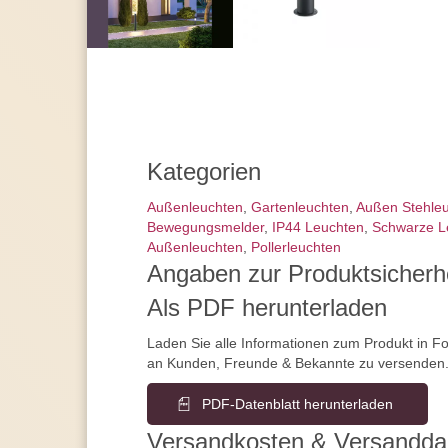
Kategorien
Außen­leuchten
,
Gartenleuchten
,
Außen Stehle
Bewegungs­melder
,
IP44 Leuchten
,
Schwarze L
Außenleuchten
,
Pollerleuchten
Angaben zur Produktsicherh
Als PDF herunterladen
Laden Sie alle Informationen zum Produkt in F
an Kunden, Freunde & Bekannte zu versenden
PDF-Datenblatt herunterladen
Versandkosten & Versandda