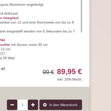
guss Aluminium angefertigt
nd Anthrazit
 integriert
winkel von 12 und eine Reichweite von bis zu 8
kann eingestellt werden von 5 Sekunden bis zu 7
P44
euchte
mit Sensor misst 30 cm
 12 cm
 E27
al 28 Watt
t
ieverbrauch empfehlen wir
LED Leuchtmittel
, AT
89,95 €
99 €
m Lieferumfang enthalten
it
inkl. 20% MwSt.
ie die Energieeffizienzklasse A
nd damit ideal für die Außenbeleuchtung geeignet
arantie, statt der handelsüblichen 2 Jahre
ngenrabatten für eine höhere Artikelanzahl
e uns sehr gerne und jederzeit
ragen
1
In den Warenkorb