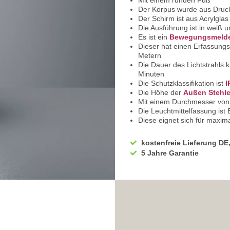
Mit einem runden Fuß
Der Korpus wurde aus Druck
Der Schirm ist aus Acrylglas
Die Ausführung ist in weiß u
Es ist ein
Bewegungsmelder
Dieser hat einen Erfassungs
Metern
Die Dauer des Lichtstrahls 
Minuten
Die Schutzklassifikation ist
I
Die Höhe der
Außen Stehl
Mit einem Durchmesser von
Die Leuchtmittelfassung ist
Diese eignet sich für maxim
1 x Leuchtmittel wird benötig
Für einen sparsamen Energ
kostenfreie Lieferung DE
Das Leuchtmittel ist nicht i
5 Jahre Garantie
Bestellen Sie dieses gerne m
Mit LED-Technik erreichen S
IP Klassifikation ist IP44 u
Sie haben bei uns 5 Jahre G
Erkundigen Sie sich nach Me
Bei Fragen, kontaktieren Si
Wir freuen uns auf Ihre Anf