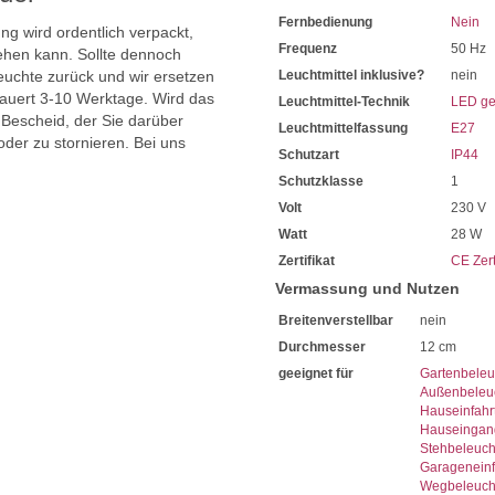
Fernbedienung
Nein
ng wird ordentlich verpackt,
Frequenz
50 Hz
hen kann. Sollte dennoch
uchte zurück und wir ersetzen
Leuchtmittel inklusive?
nein
dauert 3-10 Werktage. Wird das
Leuchtmittel-Technik
LED ge
 Bescheid, der Sie darüber
Leuchtmittelfassung
E27
oder zu stornieren. Bei uns
Schutzart
IP44
Schutzklasse
1
Volt
230 V
Watt
28 W
Zertifikat
CE Zert
Vermassung und Nutzen
Breitenverstellbar
nein
Durchmesser
12 cm
geeignet für
Gartenbeleu
Außenbeleu
Hauseinfahr
Hauseingan
Stehbeleuc
Garageneinf
Wegbeleuch