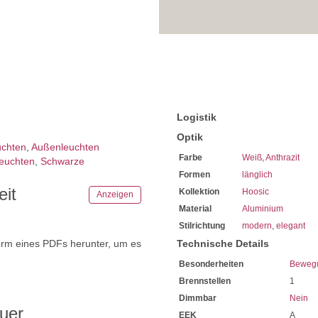
Logistik
Optik
uchten
,
Außenleuchten
Farbe
Weiß
,
Anthrazit
euchten
,
Schwarze
Formen
länglich
eit
Kollektion
Hoosic
Anzeigen
Material
Aluminium
Stilrichtung
modern
,
elegant
orm eines PDFs herunter, um es
Technische Details
.
Besonderheiten
Beweg
Brennstellen
1
Dimmbar
Nein
uer
EEK
A