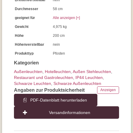
Breitenverstellbar
nein
Durchmesser
58 cm
geeignet für
Alle anzeigen [+]
Gewicht
4,975 kg
Höhe
200 cm
Höhenverstellbar
nein
Produkttyp
Pfosten
Kategorien
Außen­leuchten
,
Hotelleuchten
,
Außen Stehleuchten
,
Restaurant und Gastroleuchten
,
IP44 Leuchten
,
Schwarze Leuchten
,
Schwarze Außenleuchten
Angaben zur Produktsicherheit
Anzeigen
PDF-Datenblatt herunterladen
Versandinformationen