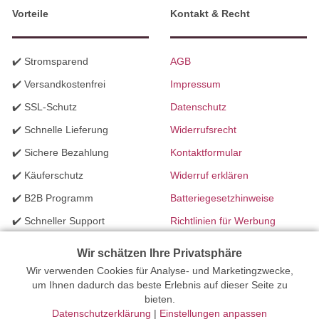
Vorteile
Kontakt & Recht
✔️ Stromsparend
AGB
✔️ Versandkostenfrei
Impressum
✔️ SSL-Schutz
Datenschutz
✔️ Schnelle Lieferung
Widerrufsrecht
✔️ Sichere Bezahlung
Kontaktformular
✔️ Käuferschutz
Widerruf erklären
✔️ B2B Programm
Batteriegesetzhinweise
✔️ Schneller Support
Richtlinien für Werbung
✔️ Mengenrabatte
Wir schätzen Ihre Privatsphäre
Wir verwenden Cookies für Analyse- und Marketingzwecke,
Ihr Onlinefachhandel für Beleuchtung seit 2012 | Erstellt mit
um Ihnen dadurch das beste Erlebnis auf dieser Seite zu
bieten.
peleides.io
Datenschutzerklärung
|
Einstellungen anpassen