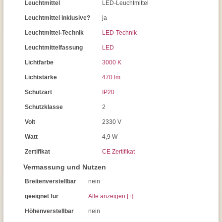
Leuchtmittel
LED-Leuchtmittel
Leuchtmittel inklusive?
ja
Leuchtmittel-Technik
LED-Technik
Leuchtmittelfassung
LED
Lichtfarbe
3000 K
Lichtstärke
470 lm
Schutzart
IP20
Schutzklasse
2
Volt
2330 V
Watt
4,9 W
Zertifikat
CE Zertifikat
Vermassung und Nutzen
Breitenverstellbar
nein
geeignet für
Alle anzeigen [+]
Höhenverstellbar
nein